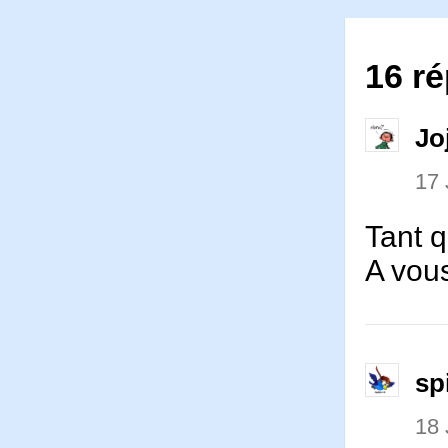
16 ré
Jo
17 
Tant q
A vou
sp
18 