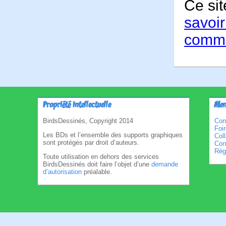
Ce sit
savoir
comme
Propriété intellectuelle
Men
BirdsDessinés, Copyright 2014
Con
Foi
Les BDs et l’ensemble des supports graphiques
Col
sont protégés par droit d’auteurs.
Cond
Règl
Toute utilisation en dehors des services
BirdsDessinés doit faire l’objet d’une
demande
d’autorisation
préalable.