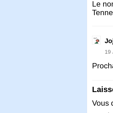
Le nom
Tenne
Jo
19 
Procha
Laiss
Vous 