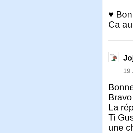
♥ Bonn
Ca au
Jo
19 
Bonne 
Bravo
La ré
Ti Gus
une ch