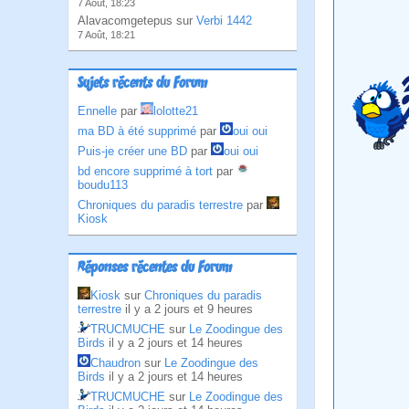
7 Août, 18:23
Alavacomgetepus sur
Verbi 1442
7 Août, 18:21
Sujets récents du Forum
Ennelle
par
lolotte21
ma BD à été supprimé
par
oui oui
Puis-je créer une BD
par
oui oui
bd encore supprimé à tort
par
boudu113
Chroniques du paradis terrestre
par
Kiosk
Réponses récentes du Forum
Kiosk
sur
Chroniques du paradis
terrestre
il y a 2 jours et 9 heures
TRUCMUCHE
sur
Le Zoodingue des
Birds
il y a 2 jours et 14 heures
Chaudron
sur
Le Zoodingue des
Birds
il y a 2 jours et 14 heures
TRUCMUCHE
sur
Le Zoodingue des