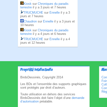
Kiosk
sur
Chroniques du paradis
terrestre
il y a 3 jours et 7 heures
TRUCMUCHE
sur
Ennelle
il y a 3
jours et 7 heures
Chaudron
sur
Ennelle
il y a 3 jours et
10 heures
Kiosk
sur
Chroniques du paradis
terrestre
il y a 4 jours et 6 heures
TRUCMUCHE
sur
Ennelle
il y a 4
jours et 12 heures
Propriété intellectuelle
Men
BirdsDessinés, Copyright 2014
Con
Foi
Les BDs et l’ensemble des supports graphiques
Col
sont protégés par droit d’auteurs.
Cond
Règl
Toute utilisation en dehors des services
BirdsDessinés doit faire l’objet d’une
demande
d’autorisation
préalable.