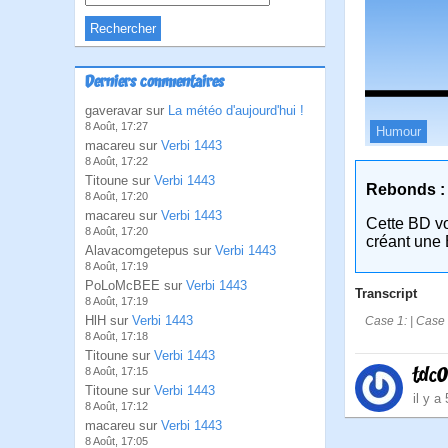
Derniers commentaires
gaveravar sur
La météo d'aujourd'hui !
8 Août, 17:27
Humour
macareu sur
Verbi 1443
8 Août, 17:22
Titoune sur
Verbi 1443
Rebonds :
8 Août, 17:20
macareu sur
Verbi 1443
Cette BD v
8 Août, 17:20
créant une 
Alavacomgetepus sur
Verbi 1443
8 Août, 17:19
PoLoMcBEE sur
Verbi 1443
Transcript
8 Août, 17:19
HlH sur
Verbi 1443
Case 1: | Case 
8 Août, 17:18
Titoune sur
Verbi 1443
tdc
8 Août, 17:15
Titoune sur
Verbi 1443
il y a
8 Août, 17:12
macareu sur
Verbi 1443
8 Août, 17:05