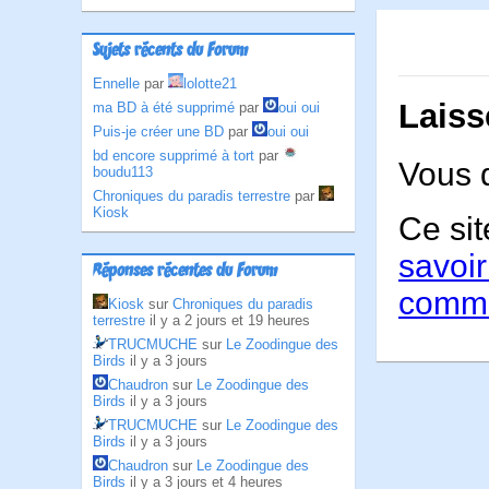
Sujets récents du Forum
Ennelle
par
lolotte21
Laiss
ma BD à été supprimé
par
oui oui
Puis-je créer une BD
par
oui oui
bd encore supprimé à tort
par
Vous 
boudu113
Chroniques du paradis terrestre
par
Kiosk
Ce sit
savoir
Réponses récentes du Forum
comme
Kiosk
sur
Chroniques du paradis
terrestre
il y a 2 jours et 19 heures
TRUCMUCHE
sur
Le Zoodingue des
Birds
il y a 3 jours
Chaudron
sur
Le Zoodingue des
Birds
il y a 3 jours
TRUCMUCHE
sur
Le Zoodingue des
Birds
il y a 3 jours
Chaudron
sur
Le Zoodingue des
Birds
il y a 3 jours et 4 heures