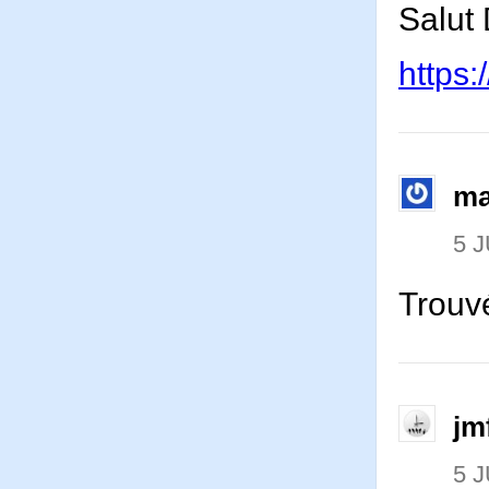
Salut 
https:
ma
5 J
Trouv
jm
5 J