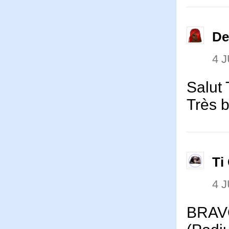
De
4 J
Salut
Très 
Ti
4 J
BRAVO