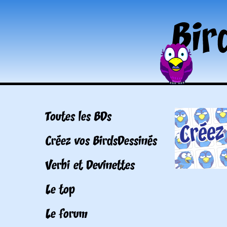
Toutes les BDs
Créez vos BirdsDessinés
Verbi et Devinettes
Le top
Le forum