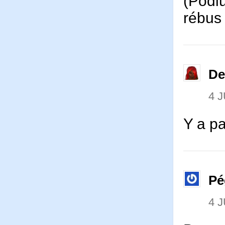
(Podiu
rébus
De
4 J
Y a pa
Pé
4 J