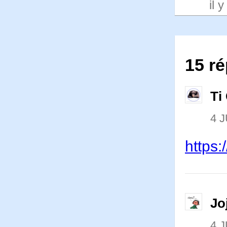
il 
15 r
Ti
4 J
https:
Jo
4 J