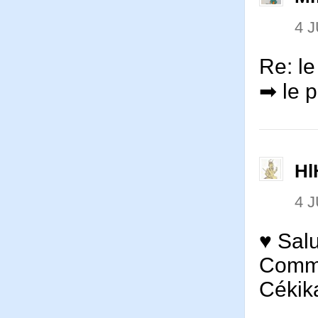
4 J
Re: l
➡ le p
Hl
4 J
♥ Salu
Comme
Cékik