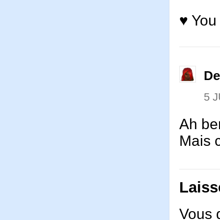
♥ You
De
5 J
Ah ben
Mais 
Laiss
Vous 