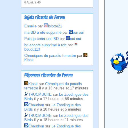
6 Août, 9:46
Sujets récents du Forum
Ennelle
par
lolotte21
ma BD à été supprimé
par
oui oui
Puis-je créer une BD
par
oui oui
bd encore supprimé à tort
par
boudu113
Chroniques du paradis terrestre
par
Kiosk
Réponses récentes du Forum
Kiosk
sur
Chroniques du paradis
terrestre
il y a 13 heures et 17 minutes
TRUCMUCHE
sur
Le Zoodingue des
Birds
il y a 17 heures et 58 minutes
Chaudron
sur
Le Zoodingue des
Birds
il y a 18 heures et 5 minutes
TRUCMUCHE
sur
Le Zoodingue des
Birds
il y a 18 heures et 11 minutes
Chaudron
sur
Le Zoodingue des