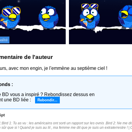
alité
entaire de l'auteur
eurs, avec mon engin, je l'emmène au septième ciel !
onds :
e BD vous a inspiré ? Rebondissez dessus en
nt une BD liée :
Rebondir...
ipt
:Bird 1: Tu as vu : les américains ont sorti un rapport sur les ovnis .Bird 2: Ne me di
n sûr que si ! Quand je suis au lit , ma femme me dit que je suis un extraterrestre ! | 