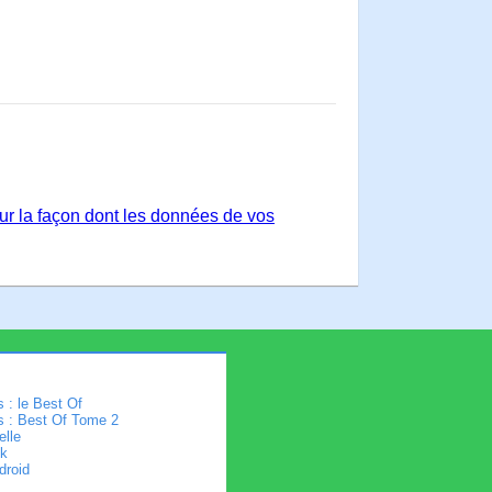
sur la façon dont les données de vos
 : le Best Of
s : Best Of Tome 2
elle
k
droid