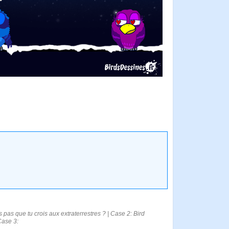
s pas que tu crois aux extraterrestres ? | Case 2: Bird
Case 3: