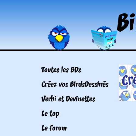
Toutes les BDs
Créez vos BirdsDessinés
Verbi et Devinettes
Le top
Le forum