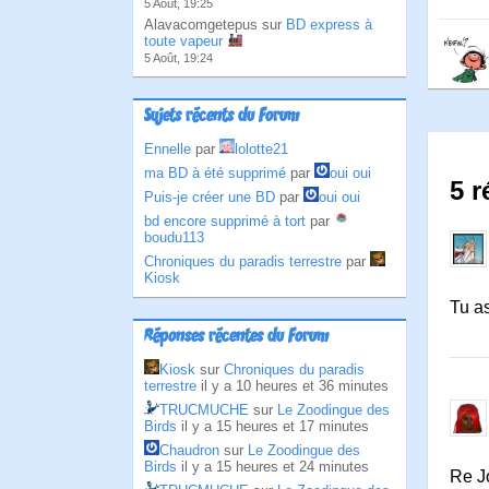
5 Août, 19:25
Alavacomgetepus sur
BD express à
toute vapeur
5 Août, 19:24
Sujets récents du Forum
Ennelle
par
lolotte21
ma BD à été supprimé
par
oui oui
5 r
Puis-je créer une BD
par
oui oui
bd encore supprimé à tort
par
boudu113
Chroniques du paradis terrestre
par
Kiosk
Tu as
Réponses récentes du Forum
Kiosk
sur
Chroniques du paradis
terrestre
il y a 10 heures et 36 minutes
TRUCMUCHE
sur
Le Zoodingue des
Birds
il y a 15 heures et 17 minutes
Chaudron
sur
Le Zoodingue des
Birds
il y a 15 heures et 24 minutes
Re J