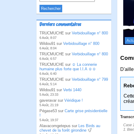
Derniers commentaires
TRUCMUCHE sur
Verbidouillage n° 800
6 Août, 8:07
Actu
Wildou91 sur
Verbidouillage n° 800
6 Août, 8:04
TRUCMUCHE sur
Verbidouillage n° 800
Comm
6 Août, 6:57
TRUCMUCHE sur
☺ La connerie
humaine plus forte que l.I.A ☺☺
D'aill
6 Août, 6:40
TRUCMUCHE sur
Verbidouillage n° 799
6 Août, 5:14
Reb
Wildou91 sur
Verbi 1440
5 Août, 23:33
Cett
gaveravar sur
Véridique !
créa
5 Août, 21:19
Pégase53 sur
Carte grise présidentielle
!
Transcr
5 Août, 19:37
Case 1
Alavacomgetepus sur
Les Birds au
1: Bie
chevet de la forêt girondine