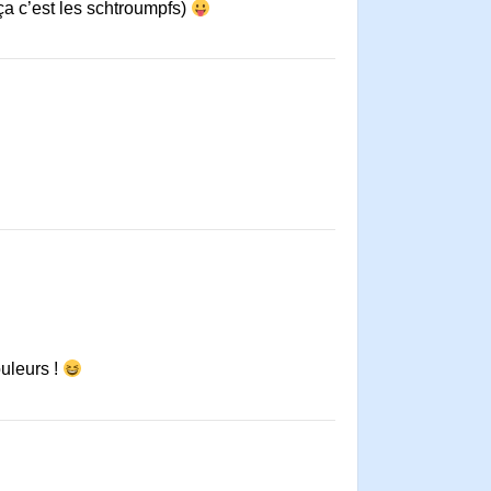
(ça c’est les schtroumpfs)
ouleurs !