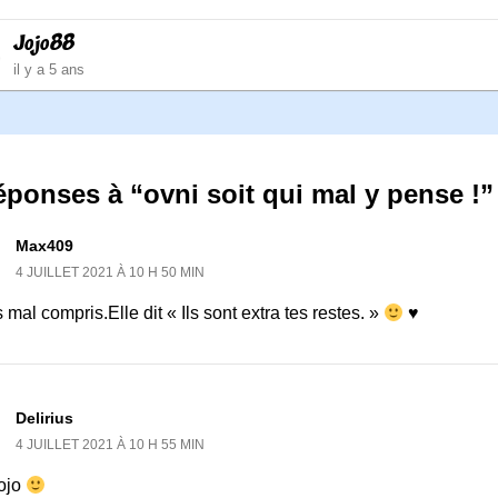
Jojo88
il y a 5 ans
éponses à “ovni soit qui mal y pense !”
Max409
4 JUILLET 2021 À 10 H 50 MIN
 mal compris.Elle dit « Ils sont extra tes restes. »
♥
Delirius
4 JUILLET 2021 À 10 H 55 MIN
ojo