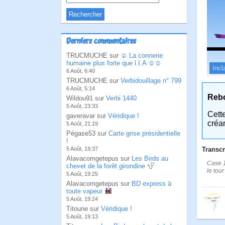
Derniers commentaires
TRUCMUCHE sur
☺ La connerie
humaine plus forte que l.I.A ☺☺
Incl
6 Août, 6:40
TRUCMUCHE sur
Verbidouillage n° 799
6 Août, 5:14
Reb
Wildou91 sur
Verbi 1440
5 Août, 23:33
Cett
gaveravar sur
Véridique !
créa
5 Août, 21:19
Pégase53 sur
Carte grise présidentielle
!
Transcr
5 Août, 19:37
Alavacomgetepus sur
Les Birds au
Case 1
chevet de la forêt girondine
le tour
5 Août, 19:25
Alavacomgetepus sur
BD express à
toute vapeur
5 Août, 19:24
Titoune sur
Véridique !
5 Août, 19:13