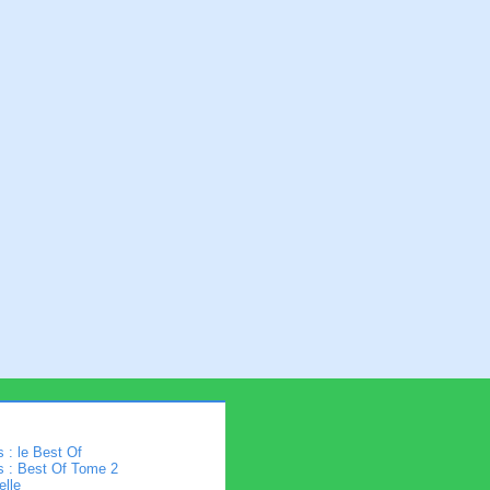
 : le Best Of
s : Best Of Tome 2
elle