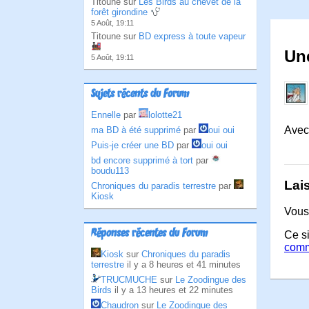
Titoune sur
Les Birds au chevet de la
forêt girondine
5 Août, 19:11
Titoune sur
BD express à toute vapeur
Une
5 Août, 19:11
Sujets récents du Forum
Ennelle
par
lolotte21
Avec 
ma BD à été supprimé
par
oui oui
Puis-je créer une BD
par
oui oui
bd encore supprimé à tort
par
boudu113
Lai
Chroniques du paradis terrestre
par
Kiosk
Vous
Réponses récentes du Forum
Ce si
comm
Kiosk
sur
Chroniques du paradis
terrestre
il y a 8 heures et 41 minutes
TRUCMUCHE
sur
Le Zoodingue des
Birds
il y a 13 heures et 22 minutes
Chaudron
sur
Le Zoodingue des