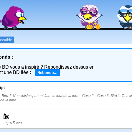
assable
onds :
e BD vous a inspiré ? Rebondissez dessus en
nt une BD liée :
Rebondir...
ipt
:Bird 1: Nos voisins partent faire le tour de la terre | Case 2: | Case 3: Bird 1: Tu n
 de la lune
ljg
il y a 5 ans