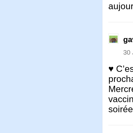
aujour
ga
30 
♥ C’e
procha
Mercre
vaccin
soirée