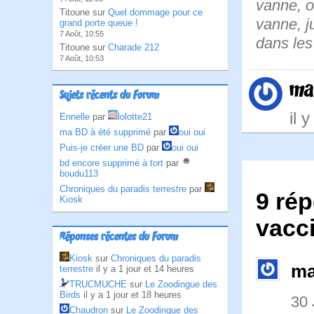
vanne, o
Titoune sur
Quel dommage pour ce
vanne, j
grand porte queue !
7 Août, 10:55
dans les
Titoune sur
Charade 212
7 Août, 10:53
ma
Sujets récents du Forum
il 
Ennelle
par
lolotte21
ma BD à été supprimé
par
oui oui
Puis-je créer une BD
par
oui oui
bd encore supprimé à tort
par
boudu113
Chroniques du paradis terrestre
par
9 rép
Kiosk
vacci
Réponses récentes du Forum
Kiosk
sur
Chroniques du paradis
ma
terrestre
il y a 1 jour et 14 heures
TRUCMUCHE
sur
Le Zoodingue des
Birds
il y a 1 jour et 18 heures
30 
Chaudron
sur
Le Zoodingue des