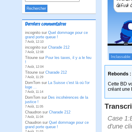
Derniers commentaires
incognito sur
Quel dommage pour ce
grand porte queue !
7 Août, 12:10
incognito sur
Charade 212
7 Août, 12:08
Inclassable
Titoune sur
Pour les taxes, il y a le feu
!
7 Août, 12:04
Titoune sur
Charade 212
Rebonds :
7 Août, 11:29
DomTom sur
La Suisse c'est là où l'or
Cette BD v
loge ...
créant une 
7 Août, 11:14
DomTom sur
Des incohérences de la
justice !
Transcri
7 Août, 11:05
Chaudron sur
Charade 212
Case 1:B
7 Août, 11:04
Chaudron sur
Quel dommage pour ce
d'une cl
grand porte queue !
7 Août, 11:03