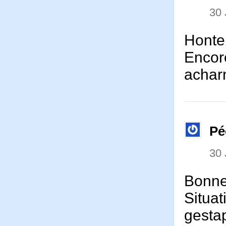
30 
Honte
Encore
acharn
Pé
30 
Bonne
Situat
gestap