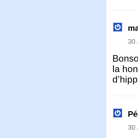
ma
30 
Bonsoi
la hon
d’hipp
Pé
30 