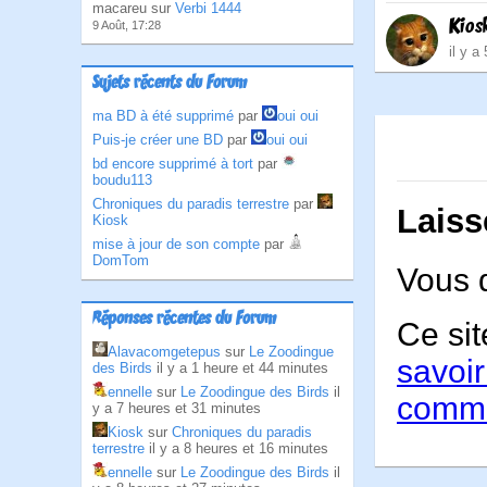
macareu sur
Verbi 1444
Kios
9 Août, 17:28
il y a
Sujets récents du Forum
ma BD à été supprimé
par
oui oui
Puis-je créer une BD
par
oui oui
bd encore supprimé à tort
par
boudu113
Chroniques du paradis terrestre
par
Laiss
Kiosk
mise à jour de son compte
par
DomTom
Vous 
Réponses récentes du Forum
Ce sit
Alavacomgetepus
sur
Le Zoodingue
savoir
des Birds
il y a 1 heure et 44 minutes
ennelle
sur
Le Zoodingue des Birds
il
comme
y a 7 heures et 31 minutes
Kiosk
sur
Chroniques du paradis
terrestre
il y a 8 heures et 16 minutes
ennelle
sur
Le Zoodingue des Birds
il