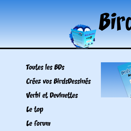
Toutes les BDs
Créez vos BirdsDessinés
Verbi et Devinettes
Le top
Le forum