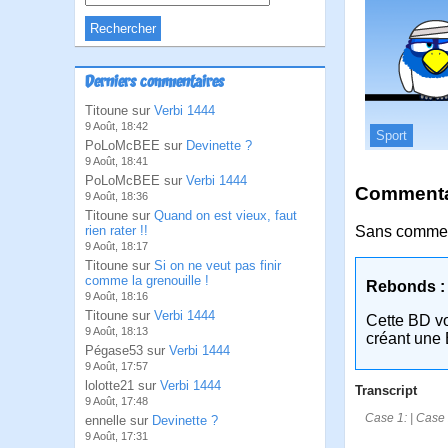
Derniers commentaires
Titoune sur
Verbi 1444
9 Août, 18:42
Sport
PoLoMcBEE sur
Devinette ?
9 Août, 18:41
PoLoMcBEE sur
Verbi 1444
Commentai
9 Août, 18:36
Titoune sur
Quand on est vieux, faut
rien rater !!
Sans commen
9 Août, 18:17
Titoune sur
Si on ne veut pas finir
comme la grenouille !
Rebonds :
9 Août, 18:16
Titoune sur
Verbi 1444
Cette BD v
9 Août, 18:13
créant une 
Pégase53 sur
Verbi 1444
9 Août, 17:57
lolotte21 sur
Verbi 1444
Transcript
9 Août, 17:48
Case 1: | Case 
ennelle sur
Devinette ?
9 Août, 17:31