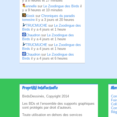
y a 8 heures et 27 minutes
ennelle
sur
Le Zoodingue des Birds
il
y a 9 heures et 10 minutes
Kiosk
sur
Chroniques du paradis
terrestre
il y a 3 jours et 20 heures
TRUCMUCHE
sur
Le Zoodingue des
Birds
il y a 4 jours et 1 heure
Chaudron
sur
Le Zoodingue des
Birds
il y a 4 jours et 1 heure
TRUCMUCHE
sur
Le Zoodingue des
Birds
il y a 4 jours et 1 heure
Chaudron
sur
Le Zoodingue des
Birds
il y a 4 jours et 6 heures
Propriété intellectuelle
Men
BirdsDessinés, Copyright 2014
Con
Foi
Les BDs et l’ensemble des supports graphiques
Col
sont protégés par droit d’auteurs.
Cond
Règl
Toute utilisation en dehors des services