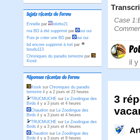
Transcri
Sujets récents du Forum
Case 1:B
Ennelle
par
lolotte21
Comment 
ma BD à été supprimé
par
oui oui
Puis-je créer une BD
par
oui oui
bd encore supprimé à tort
par
Po
boudu113
Chroniques du paradis terrestre
par
il 
Kiosk
Réponses récentes du Forum
Kiosk
sur
Chroniques du paradis
terrestre
il y a 2 jours et 23 heures
3 ré
TRUCMUCHE
sur
Le Zoodingue des
Birds
il y a 3 jours et 4 heures
vaca
Chaudron
sur
Le Zoodingue des
Birds
il y a 3 jours et 4 heures
TRUCMUCHE
sur
Le Zoodingue des
Birds
il y a 3 jours et 4 heures
Ar
Chaudron
sur
Le Zoodingue des
Birds
il y a 3 jours et 8 heures