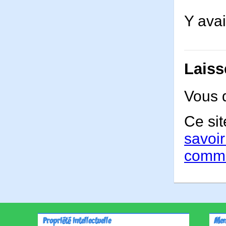
Y avai
Laiss
Vous 
Ce sit
savoir
comme
Propriété intellectuelle
Men