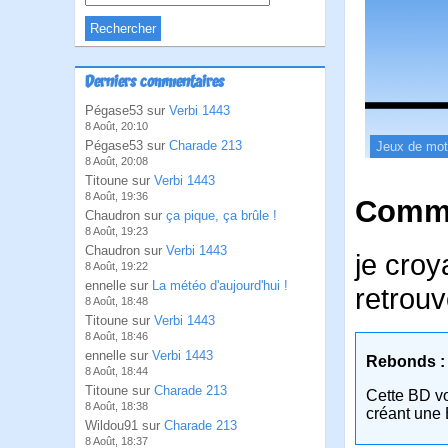
Derniers commentaires
Pégase53 sur
Verbi 1443
8 Août, 20:10
Pégase53 sur
Charade 213
Jeux de mo
8 Août, 20:08
Titoune sur
Verbi 1443
8 Août, 19:36
Comme
Chaudron sur
ça pique, ça brûle !
8 Août, 19:23
Chaudron sur
Verbi 1443
je croy
8 Août, 19:22
ennelle sur
La météo d'aujourd'hui !
retrouv
8 Août, 18:48
Titoune sur
Verbi 1443
8 Août, 18:46
ennelle sur
Verbi 1443
Rebonds :
8 Août, 18:44
Titoune sur
Charade 213
Cette BD v
8 Août, 18:38
créant une 
Wildou91 sur
Charade 213
8 Août, 18:37