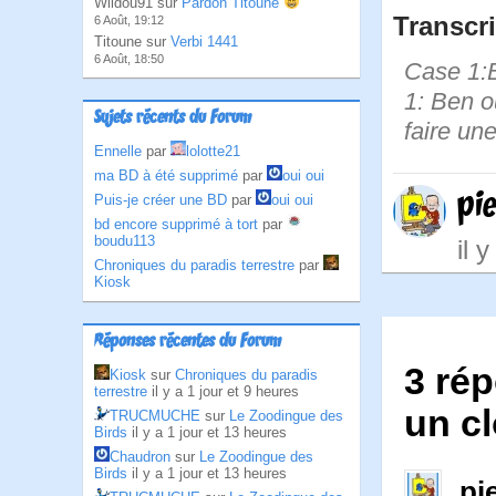
Wildou91 sur
Pardon Titoune
Transcri
6 Août, 19:12
Titoune sur
Verbi 1441
6 Août, 18:50
Case 1:B
1: Ben ou
Sujets récents du Forum
faire un
Ennelle
par
lolotte21
ma BD à été supprimé
par
oui oui
pi
Puis-je créer une BD
par
oui oui
bd encore supprimé à tort
par
boudu113
il 
Chroniques du paradis terrestre
par
Kiosk
Réponses récentes du Forum
3 rép
Kiosk
sur
Chroniques du paradis
terrestre
il y a 1 jour et 9 heures
un cl
TRUCMUCHE
sur
Le Zoodingue des
Birds
il y a 1 jour et 13 heures
Chaudron
sur
Le Zoodingue des
Birds
il y a 1 jour et 13 heures
pi