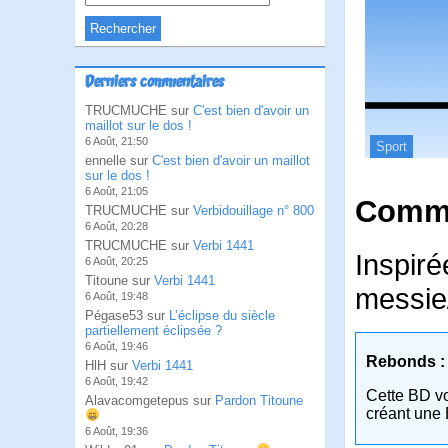
Derniers commentaires
TRUCMUCHE sur
C'est bien d'avoir un
maillot sur le dos !
6 Août, 21:50
Sport
ennelle sur
C'est bien d'avoir un maillot
sur le dos !
6 Août, 21:05
Comme
TRUCMUCHE sur
Verbidouillage n° 800
6 Août, 20:28
TRUCMUCHE sur
Verbi 1441
Inspiré
6 Août, 20:25
Titoune sur
Verbi 1441
messie
6 Août, 19:48
Pégase53 sur
L’éclipse du siècle
partiellement éclipsée ?
6 Août, 19:46
Rebonds :
HlH sur
Verbi 1441
6 Août, 19:42
Cette BD v
Alavacomgetepus sur
Pardon Titoune
créant une 
6 Août, 19:36