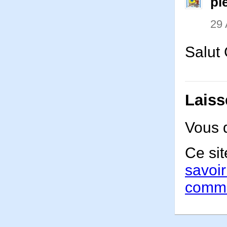
pi
29
Salut 
Laiss
Vous 
Ce sit
savoir
comme