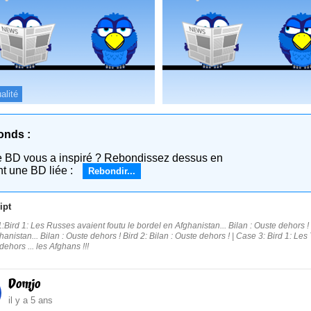
alité
onds :
e BD vous a inspiré ? Rebondissez dessus en
nt une BD liée :
Rebondir...
ipt
:Bird 1: Les Russes avaient foutu le bordel en Afghanistan... Bilan : Ouste dehors ! 
anistan... Bilan : Ouste dehors ! Bird 2: Bilan : Ouste dehors ! | Case 3: Bird 1: Les 
ehors ... les Afghans !!!
Domjo
il y a 5 ans