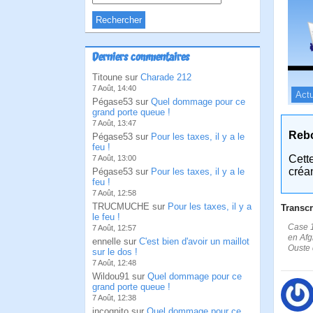
Derniers commentaires
Titoune sur
Charade 212
7 Août, 14:40
Actu
Pégase53 sur
Quel dommage pour ce
grand porte queue !
7 Août, 13:47
Reb
Pégase53 sur
Pour les taxes, il y a le
feu !
Cett
7 Août, 13:00
créa
Pégase53 sur
Pour les taxes, il y a le
feu !
7 Août, 12:58
TRUCMUCHE sur
Pour les taxes, il y a
Transcr
le feu !
Case 1
7 Août, 12:57
en Afgh
ennelle sur
C'est bien d'avoir un maillot
Ouste d
sur le dos !
7 Août, 12:48
Wildou91 sur
Quel dommage pour ce
grand porte queue !
7 Août, 12:38
incognito sur
Quel dommage pour ce