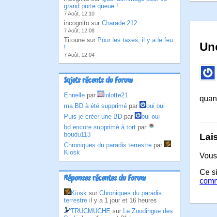
grand porte queue !
7 Août, 12:10
incognito sur
Charade 212
7 Août, 12:08
Titoune sur
Pour les taxes, il y a le feu
Une
!
7 Août, 12:04
Sujets récents du Forum
Ennelle
par
lolotte21
quand
ma BD à été supprimé
par
oui oui
Puis-je créer une BD
par
oui oui
bd encore supprimé à tort
par
boudu113
Lai
Chroniques du paradis terrestre
par
Kiosk
Vous
Ce si
Réponses récentes du Forum
comm
Kiosk
sur
Chroniques du paradis
terrestre
il y a 1 jour et 16 heures
TRUCMUCHE
sur
Le Zoodingue des