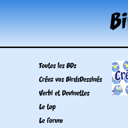
Toutes les BDs
Créez vos BirdsDessinés
Verbi et Devinettes
Le top
Le forum