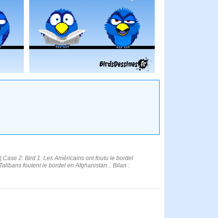
| Case 2: Bird 1: Les Américains ont foutu le bordel
Talibans foutent le bordel en Afghanistan... Bilan :