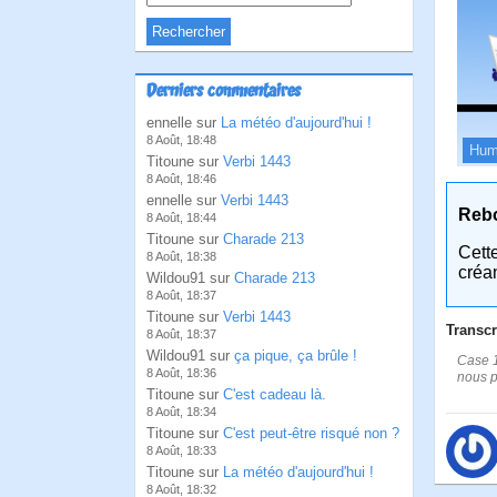
Derniers commentaires
ennelle sur
La météo d'aujourd'hui !
8 Août, 18:48
Hum
Titoune sur
Verbi 1443
8 Août, 18:46
ennelle sur
Verbi 1443
Reb
8 Août, 18:44
Titoune sur
Charade 213
Cett
8 Août, 18:38
créa
Wildou91 sur
Charade 213
8 Août, 18:37
Titoune sur
Verbi 1443
Transcr
8 Août, 18:37
Wildou91 sur
ça pique, ça brûle !
Case 1
8 Août, 18:36
nous p
Titoune sur
C'est cadeau là.
8 Août, 18:34
Titoune sur
C'est peut-être risqué non ?
8 Août, 18:33
Titoune sur
La météo d'aujourd'hui !
8 Août, 18:32