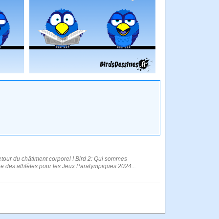
retour du châtiment corporel ! Bird 2: Qui sommes
pare des athlètes pour les Jeux Paralympiques 2024...