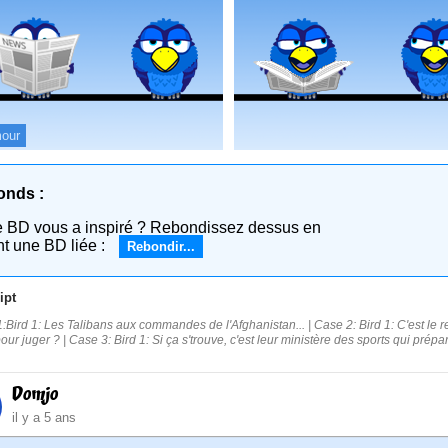
our
onds :
e BD vous a inspiré ? Rebondissez dessus en
nt une BD liée :
Rebondir...
ipt
:Bird 1: Les Talibans aux commandes de l'Afghanistan... | Case 2: Bird 1: C'est le 
our juger ? | Case 3: Bird 1: Si ça s'trouve, c'est leur ministère des sports qui pré
Domjo
il y a 5 ans