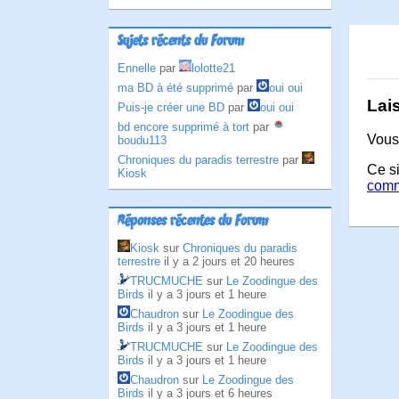
Sujets récents du Forum
Ennelle
par
lolotte21
ma BD à été supprimé
par
oui oui
Lai
Puis-je créer une BD
par
oui oui
bd encore supprimé à tort
par
Vous
boudu113
Chroniques du paradis terrestre
par
Ce si
Kiosk
comm
Réponses récentes du Forum
Kiosk
sur
Chroniques du paradis
terrestre
il y a 2 jours et 20 heures
TRUCMUCHE
sur
Le Zoodingue des
Birds
il y a 3 jours et 1 heure
Chaudron
sur
Le Zoodingue des
Birds
il y a 3 jours et 1 heure
TRUCMUCHE
sur
Le Zoodingue des
Birds
il y a 3 jours et 1 heure
Chaudron
sur
Le Zoodingue des
Birds
il y a 3 jours et 6 heures