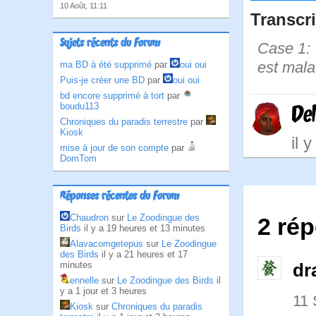
10 Août, 11:11
Transcri
Sujets récents du Forum
Case 1: 
est mala
ma BD à été supprimé
par
oui oui
Puis-je créer une BD
par
oui oui
bd encore supprimé à tort
par
boudu113
Del
Chroniques du paradis terrestre
par
Kiosk
il 
mise à jour de son compte
par
DomTom
Réponses récentes du Forum
Chaudron
sur
Le Zoodingue des
2 ré
Birds
il y a 19 heures et 13 minutes
Alavacomgetepus
sur
Le Zoodingue
des Birds
il y a 21 heures et 17
minutes
dr
ennelle
sur
Le Zoodingue des Birds
il
y a 1 jour et 3 heures
11
Kiosk
sur
Chroniques du paradis