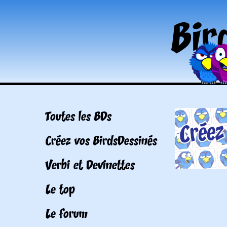
Toutes les BDs
Créez vos BirdsDessinés
Verbi et Devinettes
Le top
Le forum