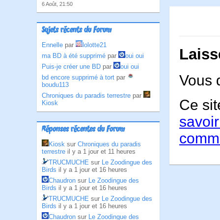
6 Août, 21:50
Sujets récents du Forum
Ennelle
par
lolotte21
Laiss
ma BD à été supprimé
par
oui oui
Puis-je créer une BD
par
oui oui
Vous 
bd encore supprimé à tort
par
boudu113
Chroniques du paradis terrestre
par
Ce sit
Kiosk
savoir
Réponses récentes du Forum
comme
Kiosk
sur
Chroniques du paradis
terrestre
il y a 1 jour et 11 heures
TRUCMUCHE
sur
Le Zoodingue des
Birds
il y a 1 jour et 16 heures
Chaudron
sur
Le Zoodingue des
Birds
il y a 1 jour et 16 heures
TRUCMUCHE
sur
Le Zoodingue des
Birds
il y a 1 jour et 16 heures
Chaudron
sur
Le Zoodingue des