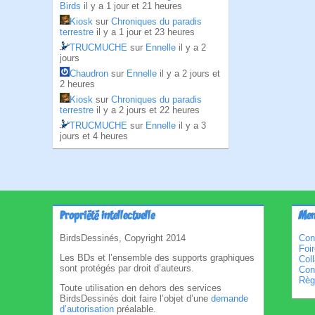
Birds
il y a 1 jour et 21 heures
Kiosk
sur
Chroniques du paradis
terrestre
il y a 1 jour et 23 heures
TRUCMUCHE
sur
Ennelle
il y a 2
jours
Chaudron
sur
Ennelle
il y a 2 jours et
2 heures
Kiosk
sur
Chroniques du paradis
terrestre
il y a 2 jours et 22 heures
TRUCMUCHE
sur
Ennelle
il y a 3
jours et 4 heures
Propriété intellectuelle
Men
BirdsDessinés, Copyright 2014
Con
Foi
Les BDs et l’ensemble des supports graphiques
Col
sont protégés par droit d’auteurs.
Cond
Règl
Toute utilisation en dehors des services
BirdsDessinés doit faire l’objet d’une
demande
d’autorisation
préalable.