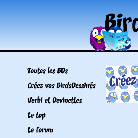
Toutes les BDs
Créez vos BirdsDessinés
Verbi et Devinettes
Le top
Le forum