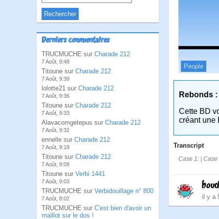
Derniers commentaires
TRUCMUCHE sur
Charade 212
7 Août, 9:48
People
Titoune sur
Charade 212
7 Août, 9:39
lolotte21 sur
Charade 212
Rebonds :
7 Août, 9:35
Titoune sur
Charade 212
Cette BD v
7 Août, 9:33
créant une 
Alavacomgetepus sur
Charade 212
7 Août, 9:32
ennelle sur
Charade 212
Transcript
7 Août, 9:18
Titoune sur
Charade 212
Case 1: | Case 
7 Août, 9:09
Titoune sur
Verbi 1441
7 Août, 9:03
boud
TRUCMUCHE sur
Verbidouillage n° 800
il y a
7 Août, 8:02
TRUCMUCHE sur
C'est bien d'avoir un
maillot sur le dos !