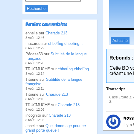
Derniers commentaires
ennelle sur
Charade 213
8 Août, 12:46
Actualité
macareu sur
chboïÏng chboïïng...
8 Août, 12:29
Pégase53 sur
Subtilité de la langue
Rebonds :
française !
8 Août, 12:20
Cette BD v
TRUCMUCHE sur
chboïÏng chboïïng...
créant une 
8 Août, 12:14
Titoune sur
Subtilité de la langue
française !
Transcript
8 Août, 12:11
Titoune sur
Charade 213
Case 1:Bird 1: 
8 Août, 12:10
3:
TRUCMUCHE sur
Charade 213
8 Août, 12:06
incognito sur
Charade 213
noss
8 Août, 12:03
il y a
ennelle sur
Quel dommage pour ce
grand porte queue !