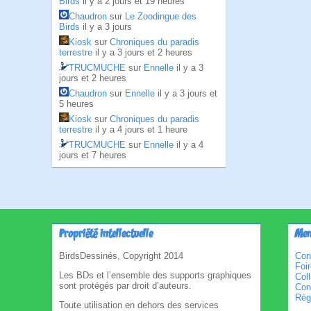
Birds
il y a 2 jours et 19 heures
Chaudron
sur
Le Zoodingue des
Birds
il y a 3 jours
Kiosk
sur
Chroniques du paradis
terrestre
il y a 3 jours et 2 heures
TRUCMUCHE
sur
Ennelle
il y a 3
jours et 2 heures
Chaudron
sur
Ennelle
il y a 3 jours et
5 heures
Kiosk
sur
Chroniques du paradis
terrestre
il y a 4 jours et 1 heure
TRUCMUCHE
sur
Ennelle
il y a 4
jours et 7 heures
Propriété intellectuelle
Men
BirdsDessinés, Copyright 2014
Con
Foi
Les BDs et l’ensemble des supports graphiques
Col
sont protégés par droit d’auteurs.
Cond
Règl
Toute utilisation en dehors des services