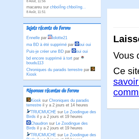
8 Août, 11:56
macareu sur
chboïÏng chboïïng...
8 Août, 11:51
Sujets récents du Forum
Laiss
Ennelle
par
lolotte21
ma BD à été supprimé
par
oui oui
Puis-je créer une BD
par
oui oui
Vous 
bd encore supprimé à tort
par
boudu113
Ce sit
Chroniques du paradis terrestre
par
Kiosk
savoir
comme
Réponses récentes du Forum
Kiosk
sur
Chroniques du paradis
terrestre
il y a 2 jours et 14 heures
TRUCMUCHE
sur
Le Zoodingue des
Birds
il y a 2 jours et 19 heures
Chaudron
sur
Le Zoodingue des
Birds
il y a 2 jours et 19 heures
TRUCMUCHE
sur
Le Zoodingue des