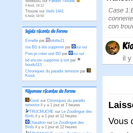
Wildou91 sur
Pardon Titoune
6 Août, 19:12
Case 1:Bi
Titoune sur
Verbi 1441
6 Août, 18:50
connerie
con trou
Sujets récents du Forum
Ennelle
par
lolotte21
Ki
ma BD à été supprimé
par
oui oui
Puis-je créer une BD
par
oui oui
il 
bd encore supprimé à tort
par
boudu113
Chroniques du paradis terrestre
par
Kiosk
Réponses récentes du Forum
Kiosk
sur
Chroniques du paradis
Laiss
terrestre
il y a 1 jour et 7 heures
TRUCMUCHE
sur
Le Zoodingue des
Birds
il y a 1 jour et 12 heures
Vous 
Chaudron
sur
Le Zoodingue des
Birds
il y a 1 jour et 12 heures