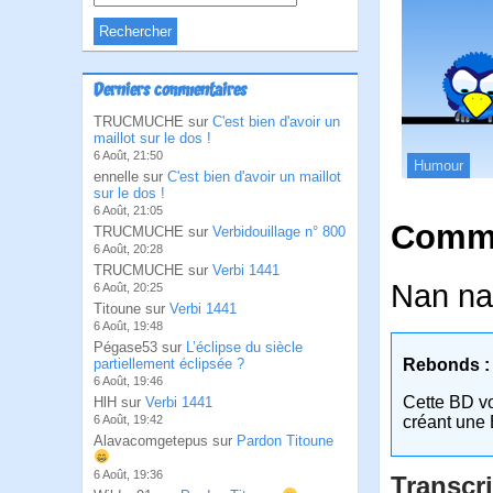
Derniers commentaires
TRUCMUCHE sur
C'est bien d'avoir un
maillot sur le dos !
6 Août, 21:50
Humour
ennelle sur
C'est bien d'avoir un maillot
sur le dos !
6 Août, 21:05
Comme
TRUCMUCHE sur
Verbidouillage n° 800
6 Août, 20:28
TRUCMUCHE sur
Verbi 1441
Nan nan
6 Août, 20:25
Titoune sur
Verbi 1441
6 Août, 19:48
Pégase53 sur
L’éclipse du siècle
partiellement éclipsée ?
Rebonds :
6 Août, 19:46
Cette BD v
HlH sur
Verbi 1441
6 Août, 19:42
créant une 
Alavacomgetepus sur
Pardon Titoune
6 Août, 19:36
Transcri