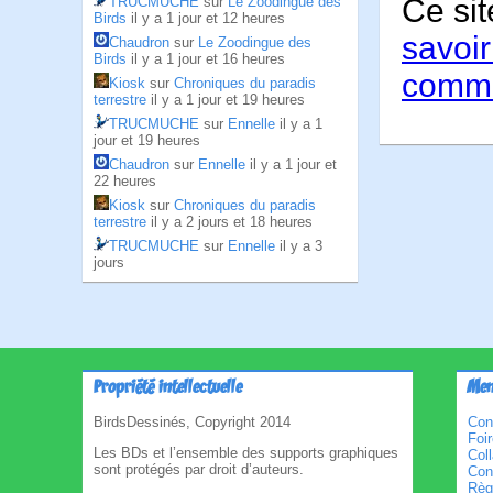
Ce sit
TRUCMUCHE
sur
Le Zoodingue des
Birds
il y a 1 jour et 12 heures
savoir
Chaudron
sur
Le Zoodingue des
Birds
il y a 1 jour et 16 heures
comme
Kiosk
sur
Chroniques du paradis
terrestre
il y a 1 jour et 19 heures
TRUCMUCHE
sur
Ennelle
il y a 1
jour et 19 heures
Chaudron
sur
Ennelle
il y a 1 jour et
22 heures
Kiosk
sur
Chroniques du paradis
terrestre
il y a 2 jours et 18 heures
TRUCMUCHE
sur
Ennelle
il y a 3
jours
Propriété intellectuelle
Men
BirdsDessinés, Copyright 2014
Con
Foi
Les BDs et l’ensemble des supports graphiques
Col
sont protégés par droit d’auteurs.
Cond
Règl