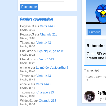
Derniers commentaires
Pégase53 sur
Verbi 1443
8 Août, 20:10
Humour
Pégase53 sur
Charade 213
8 Août, 20:08
Titoune sur
Verbi 1443
Rebonds :
8 Août, 19:36
Chaudron sur
ça pique, ça brûle !
Cette BD v
8 Août, 19:23
créant une 
Chaudron sur
Verbi 1443
8 Août, 19:22
ennelle sur
La météo d'aujourd'hui !
Transcript
8 Août, 18:48
Titoune sur
Verbi 1443
Case 1:Bird 1: Ko
8 Août, 18:46
?
ennelle sur
Verbi 1443
8 Août, 18:44
keit
Titoune sur
Charade 213
8 Août, 18:38
il y a
Wildou91 sur
Charade 213
8 Août, 18:37