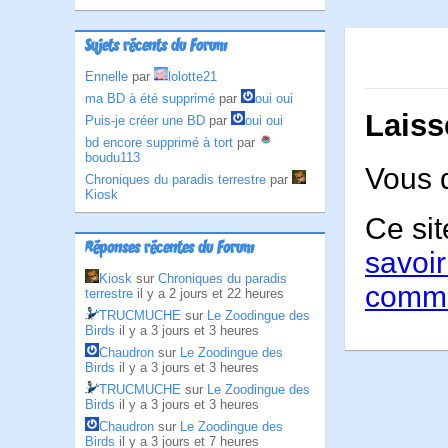
Sujets récents du Forum
Ennelle
par
lolotte21
ma BD à été supprimé
par
oui oui
Laiss
Puis-je créer une BD
par
oui oui
bd encore supprimé à tort
par
boudu113
Vous 
Chroniques du paradis terrestre
par
Kiosk
Ce sit
Réponses récentes du Forum
savoir
Kiosk
sur
Chroniques du paradis
comme
terrestre
il y a 2 jours et 22 heures
TRUCMUCHE
sur
Le Zoodingue des
Birds
il y a 3 jours et 3 heures
Chaudron
sur
Le Zoodingue des
Birds
il y a 3 jours et 3 heures
TRUCMUCHE
sur
Le Zoodingue des
Birds
il y a 3 jours et 3 heures
Chaudron
sur
Le Zoodingue des
Birds
il y a 3 jours et 7 heures