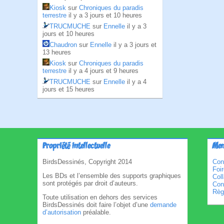
Kiosk
sur
Chroniques du paradis
terrestre
il y a 3 jours et 10 heures
TRUCMUCHE
sur
Ennelle
il y a 3
jours et 10 heures
Chaudron
sur
Ennelle
il y a 3 jours et
13 heures
Kiosk
sur
Chroniques du paradis
terrestre
il y a 4 jours et 9 heures
TRUCMUCHE
sur
Ennelle
il y a 4
jours et 15 heures
Propriété intellectuelle
Men
BirdsDessinés, Copyright 2014
Con
Foi
Les BDs et l’ensemble des supports graphiques
Col
sont protégés par droit d’auteurs.
Cond
Règl
Toute utilisation en dehors des services
BirdsDessinés doit faire l’objet d’une
demande
d’autorisation
préalable.