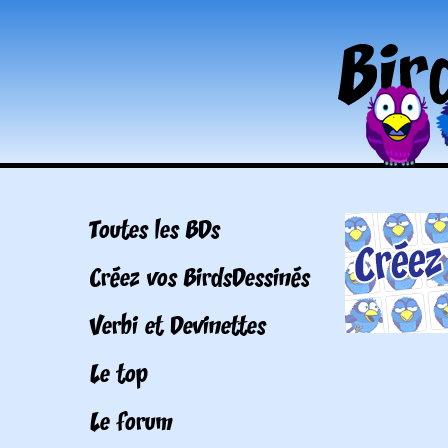
Toutes les BDs
Créez vos BirdsDessinés
Verbi et Devinettes
Le top
Le forum