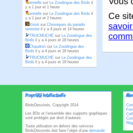
Vous 
ennelle
sur
Le Zoodingue des Birds
il
y a 1 jour et 1 heure
Ce sit
ennelle
sur
Le Zoodingue des Birds
il
y a 1 jour et 2 heures
savoir
Kiosk
sur
Chroniques du paradis
terrestre
il y a 4 jours et 14 heures
comme
TRUCMUCHE
sur
Le Zoodingue des
Birds
il y a 4 jours et 18 heures
Chaudron
sur
Le Zoodingue des
Birds
il y a 4 jours et 18 heures
TRUCMUCHE
sur
Le Zoodingue des
Birds
il y a 4 jours et 19 heures
Propriété intellectuelle
Men
BirdsDessinés, Copyright 2014
Con
Foi
Les BDs et l’ensemble des supports graphiques
Col
sont protégés par droit d’auteurs.
Cond
Règl
Toute utilisation en dehors des services
BirdsDessinés doit faire l’objet d’une
demande