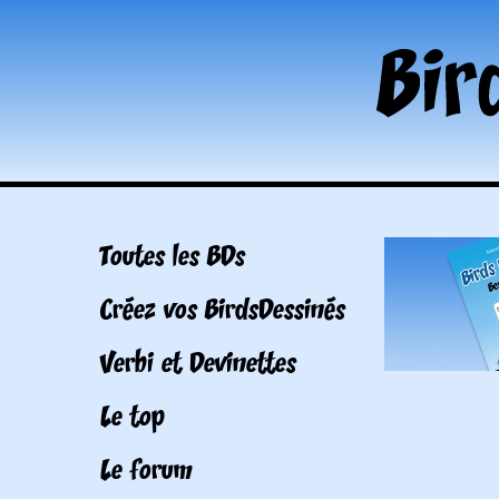
Toutes les BDs
Créez vos BirdsDessinés
Verbi et Devinettes
Le top
Le forum