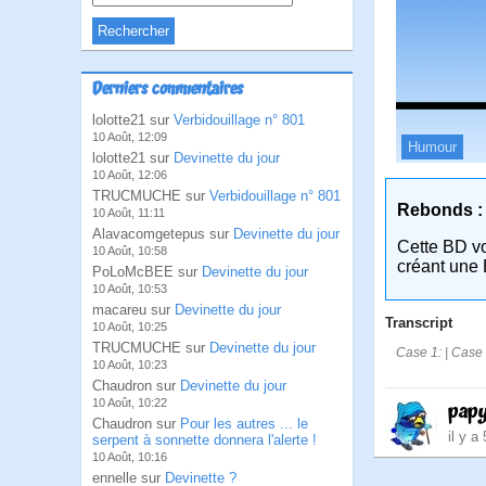
Derniers commentaires
lolotte21 sur
Verbidouillage n° 801
10 Août, 12:09
Humour
lolotte21 sur
Devinette du jour
10 Août, 12:06
TRUCMUCHE sur
Verbidouillage n° 801
Rebonds :
10 Août, 11:11
Alavacomgetepus sur
Devinette du jour
Cette BD v
10 Août, 10:58
créant une 
PoLoMcBEE sur
Devinette du jour
10 Août, 10:53
macareu sur
Devinette du jour
Transcript
10 Août, 10:25
TRUCMUCHE sur
Devinette du jour
Case 1: | Case 
10 Août, 10:23
Chaudron sur
Devinette du jour
10 Août, 10:22
pap
Chaudron sur
Pour les autres ... le
il y a
serpent à sonnette donnera l'alerte !
10 Août, 10:16
ennelle sur
Devinette ?