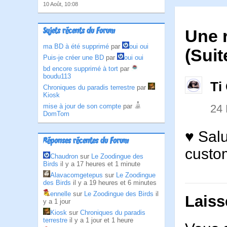
10 Août, 10:08
Sujets récents du Forum
Une 
ma BD à été supprimé
par
oui oui
(Suit
Puis-je créer une BD
par
oui oui
bd encore supprimé à tort
par
boudu113
Ti
Chroniques du paradis terrestre
par
Kiosk
24
mise à jour de son compte
par
DomTom
♥ Salu
Réponses récentes du Forum
custom
Chaudron
sur
Le Zoodingue des
Birds
il y a 17 heures et 1 minute
Alavacomgetepus
sur
Le Zoodingue
des Birds
il y a 19 heures et 6 minutes
ennelle
sur
Le Zoodingue des Birds
il
Laiss
y a 1 jour
Kiosk
sur
Chroniques du paradis
terrestre
il y a 1 jour et 1 heure