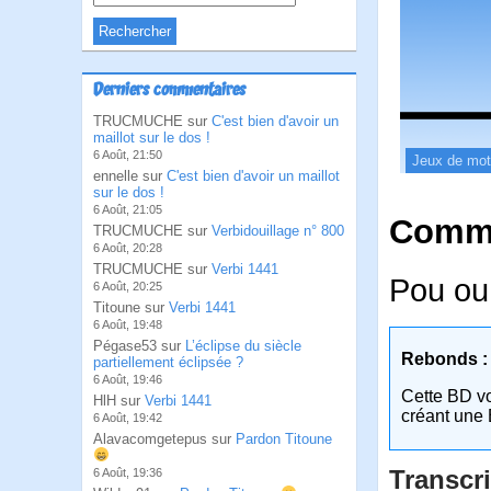
Derniers commentaires
TRUCMUCHE sur
C'est bien d'avoir un
maillot sur le dos !
6 Août, 21:50
Jeux de mo
ennelle sur
C'est bien d'avoir un maillot
sur le dos !
6 Août, 21:05
Comme
TRUCMUCHE sur
Verbidouillage n° 800
6 Août, 20:28
TRUCMUCHE sur
Verbi 1441
Pou ou
6 Août, 20:25
Titoune sur
Verbi 1441
6 Août, 19:48
Pégase53 sur
L’éclipse du siècle
Rebonds :
partiellement éclipsée ?
6 Août, 19:46
Cette BD v
HlH sur
Verbi 1441
créant une 
6 Août, 19:42
Alavacomgetepus sur
Pardon Titoune
Transcri
6 Août, 19:36