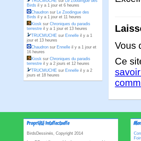
TRUCMUCHE
sur
Le Zoodingue des
Birds
il y a 1 jour et 6 heures
Chaudron
sur
Le Zoodingue des
Birds
il y a 1 jour et 11 heures
Kiosk
sur
Chroniques du paradis
Laiss
terrestre
il y a 1 jour et 13 heures
TRUCMUCHE
sur
Ennelle
il y a 1
jour et 13 heures
Vous 
Chaudron
sur
Ennelle
il y a 1 jour et
16 heures
Ce sit
Kiosk
sur
Chroniques du paradis
terrestre
il y a 2 jours et 12 heures
savoir
TRUCMUCHE
sur
Ennelle
il y a 2
jours et 18 heures
comme
Propriété intellectuelle
Men
BirdsDessinés, Copyright 2014
Con
Foi