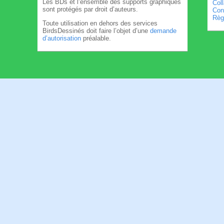
Les BDs et l’ensemble des supports graphiques
Col
sont protégés par droit d’auteurs.
Cond
Règl
Toute utilisation en dehors des services
BirdsDessinés doit faire l’objet d’une
demande
d’autorisation
préalable.