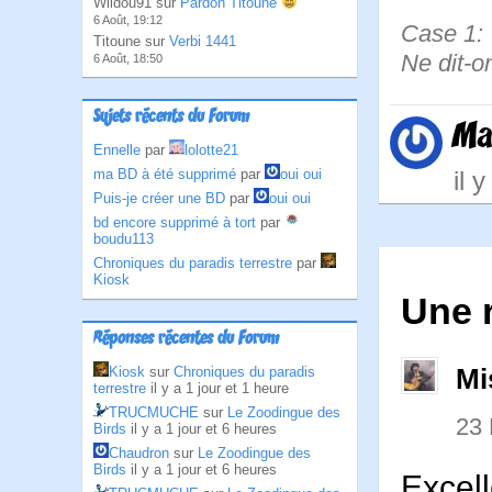
Wildou91 sur
Pardon Titoune
6 Août, 19:12
Case 1: 
Titoune sur
Verbi 1441
Ne dit-o
6 Août, 18:50
Sujets récents du Forum
Ma
Ennelle
par
lolotte21
ma BD à été supprimé
par
oui oui
il 
Puis-je créer une BD
par
oui oui
bd encore supprimé à tort
par
boudu113
Chroniques du paradis terrestre
par
Kiosk
Une 
Réponses récentes du Forum
Kiosk
sur
Chroniques du paradis
Mi
terrestre
il y a 1 jour et 1 heure
TRUCMUCHE
sur
Le Zoodingue des
23
Birds
il y a 1 jour et 6 heures
Chaudron
sur
Le Zoodingue des
Birds
il y a 1 jour et 6 heures
Excel