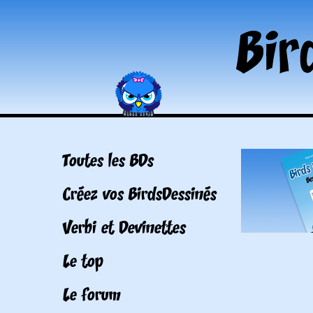
Toutes les BDs
Créez vos BirdsDessinés
Verbi et Devinettes
Le top
Le forum