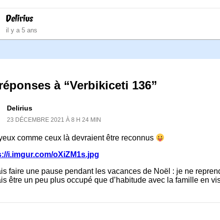
Delirius
il y a 5 ans
réponses à “Verbikiceti 136”
Delirius
23 DÉCEMBRE 2021 À 8 H 24 MIN
yeux comme ceux là devraient être reconnus
s://i.imgur.com/oXiZM1s.jpg
ais faire une pause pendant les vacances de Noël : je ne repre
is être un peu plus occupé que d’habitude avec la famille en vi