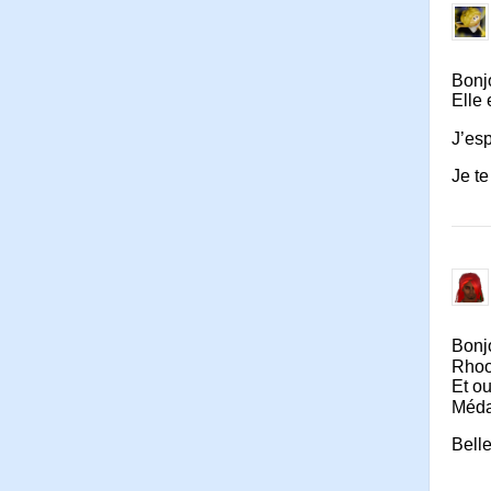
Bonjo
Elle 
J’es
Je te
Bonjo
Rhooo
Et ou
Médai
Belle