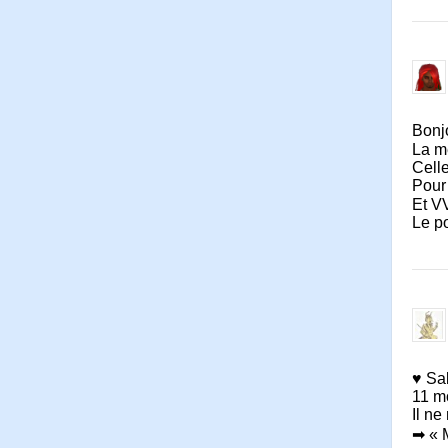
Bonj
La m
Cell
Pour
Et V
Le p
♥ Sal
11 mo
Il ne
➡ « 