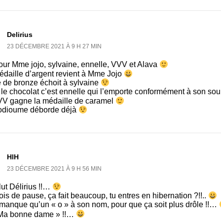
Delirius
23 DÉCEMBRE 2021 À 9 H 27 MIN
our Mme jojo, sylvaine, ennelle, VVV et Alava
édaille d’argent revient à Mme Jojo
e de bronze échoit à sylvaine
 le chocolat c’est ennelle qui l’emporte conformément à son so
VV gagne la médaille de caramel
odioume déborde déjà
HlH
23 DÉCEMBRE 2021 À 9 H 56 MIN
ut Délirius !!…
is de pause, ça fait beaucoup, tu entres en hibernation ?!!..
 manque qu’un « o » à son nom, pour que ça soit plus drôle !!…
Ma bonne dame » !!…