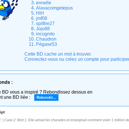
ennelle
Alavacomgetepus
HlH
jmf08
spitfire27
Jojo88
incognito
Chaudron
Pégase53
Cette BD cache un mot à trouver.
Connectez-vous ou créez un compte pour participer e
onds :
e BD vous a inspiré ? Rebondissez dessus en
nt une BD liée :
Rebondir...
ipt
: | Case 2: Bird 1: Elle aimait les charades et enseignait comment voler 1 million d