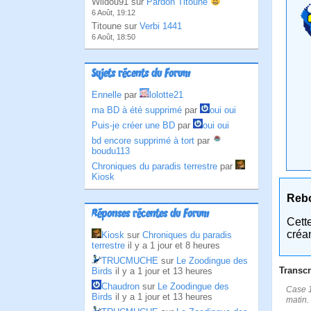
Wildou91 sur
Pardon Titoune
6 Août, 19:12
Titoune sur
Verbi 1441
6 Août, 18:50
Sujets récents du Forum
Ennelle
par
lolotte21
ma BD à été supprimé
par
oui oui
Puis-je créer une BD
par
oui oui
bd encore supprimé à tort
par
boudu113
Chroniques du paradis terrestre
par
Kiosk
Reb
Réponses récentes du Forum
Cett
créa
Kiosk
sur
Chroniques du paradis
terrestre
il y a 1 jour et 8 heures
TRUCMUCHE
sur
Le Zoodingue des
Transcr
Birds
il y a 1 jour et 13 heures
Chaudron
sur
Le Zoodingue des
Case 1
Birds
il y a 1 jour et 13 heures
matin.