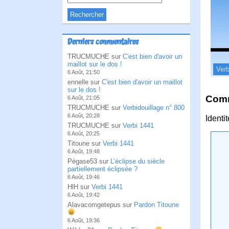
Derniers commentaires
TRUCMUCHE sur
C'est bien d'avoir un
maillot sur le dos !
Verb
6 Août, 21:50
ennelle sur
C'est bien d'avoir un maillot
sur le dos !
Comm
6 Août, 21:05
TRUCMUCHE sur
Verbidouillage n° 800
6 Août, 20:28
Identi
TRUCMUCHE sur
Verbi 1441
6 Août, 20:25
Titoune sur
Verbi 1441
6 Août, 19:48
Pégase53 sur
L’éclipse du siècle
partiellement éclipsée ?
6 Août, 19:46
HlH sur
Verbi 1441
6 Août, 19:42
Alavacomgetepus sur
Pardon Titoune
6 Août, 19:36