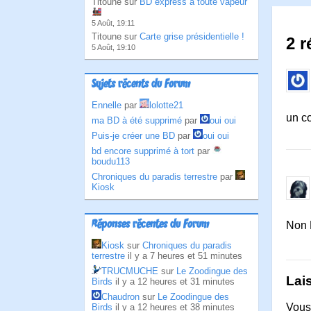
Titoune sur
BD express à toute vapeur
5 Août, 19:11
Titoune sur
Carte grise présidentielle !
2 r
5 Août, 19:10
Sujets récents du Forum
Ennelle
par
lolotte21
un co
ma BD à été supprimé
par
oui oui
Puis-je créer une BD
par
oui oui
bd encore supprimé à tort
par
boudu113
Chroniques du paradis terrestre
par
Kiosk
Réponses récentes du Forum
Non 
Kiosk
sur
Chroniques du paradis
terrestre
il y a 7 heures et 51 minutes
TRUCMUCHE
sur
Le Zoodingue des
Lai
Birds
il y a 12 heures et 31 minutes
Chaudron
sur
Le Zoodingue des
Vous
Birds
il y a 12 heures et 38 minutes