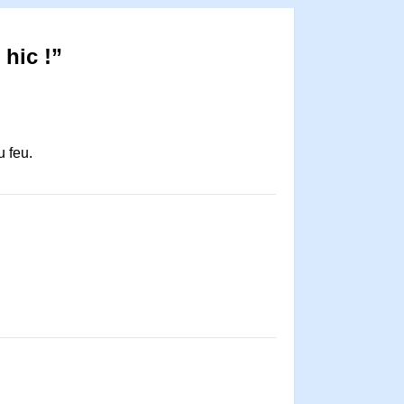
 hic !”
u feu.