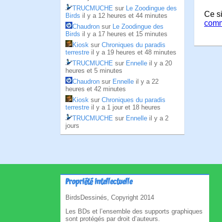
TRUCMUCHE
sur
Le Zoodingue des
Ce si
Birds
il y a 12 heures et 44 minutes
comm
Chaudron
sur
Le Zoodingue des
Birds
il y a 17 heures et 15 minutes
Kiosk
sur
Chroniques du paradis
terrestre
il y a 19 heures et 48 minutes
TRUCMUCHE
sur
Ennelle
il y a 20
heures et 5 minutes
Chaudron
sur
Ennelle
il y a 22
heures et 42 minutes
Kiosk
sur
Chroniques du paradis
terrestre
il y a 1 jour et 18 heures
TRUCMUCHE
sur
Ennelle
il y a 2
jours
Propriété intellectuelle
BirdsDessinés, Copyright 2014
Les BDs et l’ensemble des supports graphiques
sont protégés par droit d’auteurs.