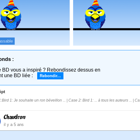
assable
onds :
e BD vous a inspiré ? Rebondissez dessus en
nt une BD liée :
Rebondir...
ipt
Bird 1: Je souhaite un ron béveillon ... | Case 2: Bird 1: ... à tous les auteurs ... | Ca
Chaudron
il y a 5 ans