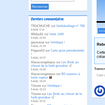
Derniers commentaires
TRUCMUCHE sur
Verbidouillage n° 799
6 Août, 5:14
Incl
Wildou91 sur
Verbi 1440
5 Août, 23:33
gaveravar sur
Véridique !
Reb
5 Août, 21:19
Pégase53 sur
Carte grise présidentielle
Cett
!
créa
5 Août, 19:37
Alavacomgetepus sur
Les Birds au
chevet de la forêt girondine
Transcr
5 Août, 19:25
Alavacomgetepus sur
BD express à
Case 1:
toute vapeur
5 Août, 19:24
Titoune sur
Véridique !
5 Août, 19:13
Titoune sur
Les Birds au chevet de la
forêt girondine
5 Août, 19:11