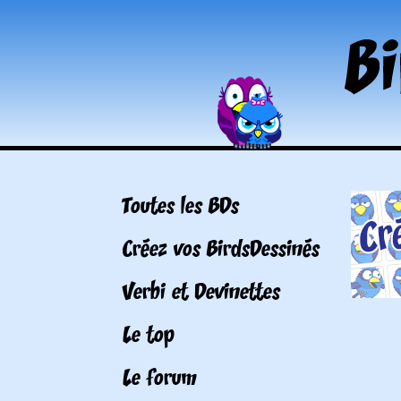
Toutes les BDs
Créez vos BirdsDessinés
Verbi et Devinettes
Le top
Le forum