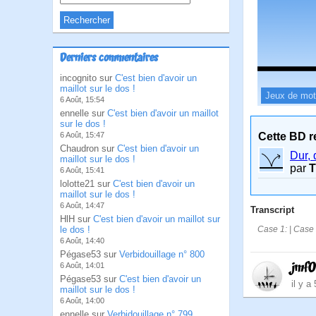
Derniers commentaires
incognito sur
C'est bien d'avoir un
maillot sur le dos !
Jeux de mo
6 Août, 15:54
ennelle sur
C'est bien d'avoir un maillot
sur le dos !
Cette BD r
6 Août, 15:47
Chaudron sur
C'est bien d'avoir un
Dur, 
maillot sur le dos !
par
T
6 Août, 15:41
lolotte21 sur
C'est bien d'avoir un
maillot sur le dos !
6 Août, 14:47
Transcript
HlH sur
C'est bien d'avoir un maillot sur
Case 1: | Case 2
le dos !
6 Août, 14:40
Pégase53 sur
Verbidouillage n° 800
jmf
6 Août, 14:01
Pégase53 sur
C'est bien d'avoir un
il y a
maillot sur le dos !
6 Août, 14:00
ennelle sur
Verbidouillage n° 799