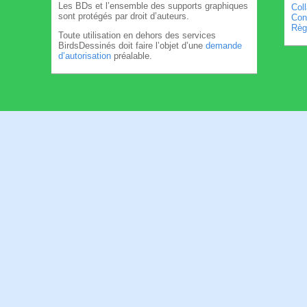
Les BDs et l’ensemble des supports graphiques
Col
sont protégés par droit d’auteurs.
Cond
Règl
Toute utilisation en dehors des services
BirdsDessinés doit faire l’objet d’une
demande
d’autorisation
préalable.