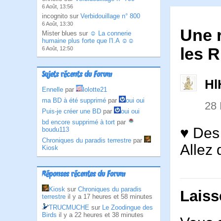
6 Août, 13:56
incognito sur
Verbidouillage n° 800
6 Août, 13:30
Une 
Mister blues sur
☺ La connerie
humaine plus forte que l'I.A ☺☺
les 
6 Août, 12:50
Sujets récents du Forum
Hl
Ennelle
par
lolotte21
ma BD à été supprimé
par
oui oui
28
Puis-je créer une BD
par
oui oui
bd encore supprimé à tort
par
♥ Des
boudu113
Chroniques du paradis terrestre
par
Allez
Kiosk
Réponses récentes du Forum
Kiosk
sur
Chroniques du paradis
Laiss
terrestre
il y a 17 heures et 58 minutes
TRUCMUCHE
sur
Le Zoodingue des
Birds
il y a 22 heures et 38 minutes