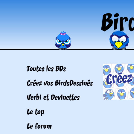
Toutes les BDs
Créez vos BirdsDessinés
Verbi et Devinettes
Le top
Le forum