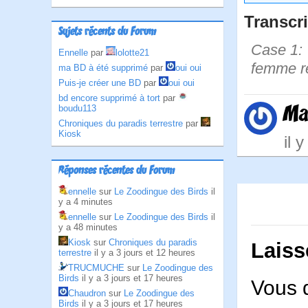
Transcri
Sujets récents du Forum
Case 1: 
Ennelle
par
lolotte21
femme re
ma BD à été supprimé
par
oui oui
Puis-je créer une BD
par
oui oui
bd encore supprimé à tort
par
Ma
boudu113
Chroniques du paradis terrestre
par
Kiosk
il 
Réponses récentes du Forum
ennelle
sur
Le Zoodingue des Birds
il
y a 4 minutes
ennelle
sur
Le Zoodingue des Birds
il
y a 48 minutes
Kiosk
sur
Chroniques du paradis
Laiss
terrestre
il y a 3 jours et 12 heures
TRUCMUCHE
sur
Le Zoodingue des
Birds
il y a 3 jours et 17 heures
Vous 
Chaudron
sur
Le Zoodingue des
Birds
il y a 3 jours et 17 heures