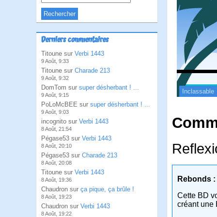
Derniers commentaires
Titoune sur
Verbi 1443
9 Août, 9:33
Titoune sur
Charade 213
9 Août, 9:32
DomTom sur
super désherbant ! ...
Inclassable
9 Août, 9:15
PoLoMcBEE sur
super désherbant ! ...
9 Août, 9:03
Comme
incognito sur
Verbi 1443
8 Août, 21:54
Pégase53 sur
Verbi 1443
Reflexi
8 Août, 20:10
Pégase53 sur
Charade 213
8 Août, 20:08
Titoune sur
Verbi 1443
Rebonds :
8 Août, 19:36
Chaudron sur
ça pique, ça brûle !
Cette BD v
8 Août, 19:23
créant une 
Chaudron sur
Verbi 1443
8 Août, 19:22