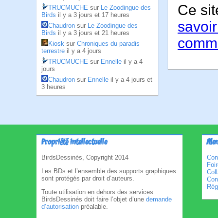
Ce sit
TRUCMUCHE
sur
Le Zoodingue des
Birds
il y a 3 jours et 17 heures
savoir
Chaudron
sur
Le Zoodingue des
Birds
il y a 3 jours et 21 heures
comme
Kiosk
sur
Chroniques du paradis
terrestre
il y a 4 jours
TRUCMUCHE
sur
Ennelle
il y a 4
jours
Chaudron
sur
Ennelle
il y a 4 jours et
3 heures
Propriété intellectuelle
Men
BirdsDessinés, Copyright 2014
Con
Foi
Les BDs et l’ensemble des supports graphiques
Col
sont protégés par droit d’auteurs.
Cond
Règl
Toute utilisation en dehors des services
BirdsDessinés doit faire l’objet d’une
demande
d’autorisation
préalable.