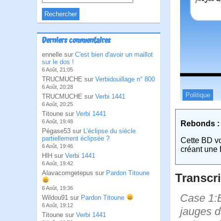
Derniers commentaires
ennelle sur
C'est bien d'avoir un maillot
sur le dos !
6 Août, 21:05
TRUCMUCHE sur
Verbidouillage n° 800
6 Août, 20:28
Politique
TRUCMUCHE sur
Verbi 1441
6 Août, 20:25
Titoune sur
Verbi 1441
6 Août, 19:48
Rebonds :
Pégase53 sur
L’éclipse du siècle
partiellement éclipsée ?
Cette BD v
6 Août, 19:46
créant une 
HlH sur
Verbi 1441
6 Août, 19:42
Alavacomgetepus sur
Pardon Titoune
Transcri
6 Août, 19:36
Case 1:B
Wildou91 sur
Pardon Titoune
6 Août, 19:12
jauges d
Titoune sur
Verbi 1441