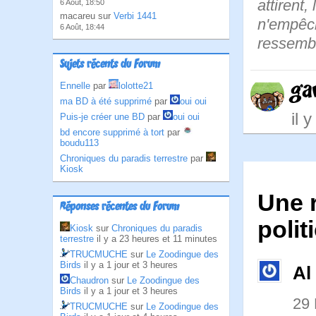
attirent,
6 Août, 18:50
macareu sur
Verbi 1441
n'empêch
6 Août, 18:44
ressembl
Sujets récents du Forum
ga
Ennelle
par
lolotte21
ma BD à été supprimé
par
oui oui
il 
Puis-je créer une BD
par
oui oui
bd encore supprimé à tort
par
boudu113
Chroniques du paradis terrestre
par
Kiosk
Une 
Réponses récentes du Forum
polit
Kiosk
sur
Chroniques du paradis
terrestre
il y a 23 heures et 11 minutes
TRUCMUCHE
sur
Le Zoodingue des
Birds
il y a 1 jour et 3 heures
Al
Chaudron
sur
Le Zoodingue des
Birds
il y a 1 jour et 3 heures
29
TRUCMUCHE
sur
Le Zoodingue des