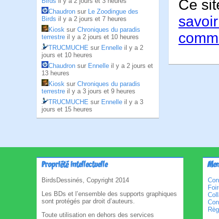
Ce sit
Birds
il y a 2 jours et 3 heures
Chaudron
sur
Le Zoodingue des
savoir
Birds
il y a 2 jours et 7 heures
Kiosk
sur
Chroniques du paradis
comme
terrestre
il y a 2 jours et 10 heures
TRUCMUCHE
sur
Ennelle
il y a 2
jours et 10 heures
Chaudron
sur
Ennelle
il y a 2 jours et
13 heures
Kiosk
sur
Chroniques du paradis
terrestre
il y a 3 jours et 9 heures
TRUCMUCHE
sur
Ennelle
il y a 3
jours et 15 heures
Propriété intellectuelle
Men
BirdsDessinés, Copyright 2014
Con
Foi
Les BDs et l’ensemble des supports graphiques
Col
sont protégés par droit d’auteurs.
Cond
Règl
Toute utilisation en dehors des services