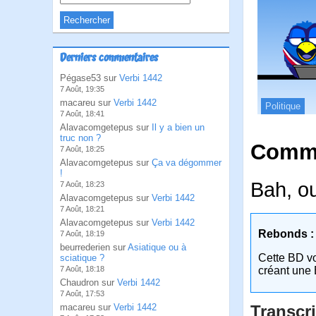
Derniers commentaires
Pégase53 sur
Verbi 1442
7 Août, 19:35
macareu sur
Verbi 1442
Politique
7 Août, 18:41
Alavacomgetepus sur
Il y a bien un
truc non ?
Comme
7 Août, 18:25
Alavacomgetepus sur
Ça va dégommer
!
Bah, ou
7 Août, 18:23
Alavacomgetepus sur
Verbi 1442
7 Août, 18:21
Alavacomgetepus sur
Verbi 1442
Rebonds :
7 Août, 18:19
beurrederien sur
Asiatique ou à
Cette BD v
sciatique ?
7 Août, 18:18
créant une 
Chaudron sur
Verbi 1442
7 Août, 17:53
macareu sur
Verbi 1442
Transcri