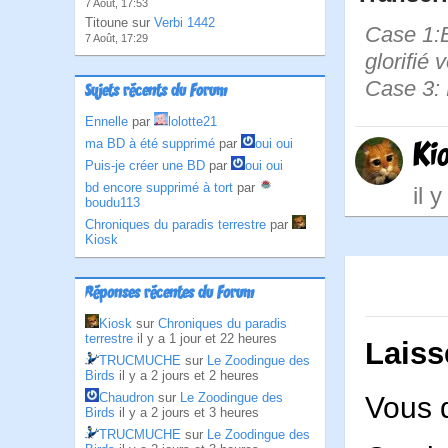
7 Août, 17:53
Titoune sur
Verbi 1442
Case 1:B
7 Août, 17:29
glorifié
Case 3: B
Sujets récents du Forum
Ennelle
par
lolotte21
ma BD à été supprimé
par
oui oui
Ki
Puis-je créer une BD
par
oui oui
bd encore supprimé à tort
par
il 
boudu113
Chroniques du paradis terrestre
par
Kiosk
Réponses récentes du Forum
Kiosk
sur
Chroniques du paradis
terrestre
il y a 1 jour et 22 heures
Laiss
TRUCMUCHE
sur
Le Zoodingue des
Birds
il y a 2 jours et 2 heures
Chaudron
sur
Le Zoodingue des
Vous 
Birds
il y a 2 jours et 3 heures
TRUCMUCHE
sur
Le Zoodingue des