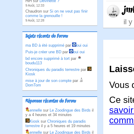
HlH sur
Devinette ?
9 Août, 12:33
jm
Chaudron sur
Si on ne veut pas finir
comme la grenouille !
il 
9 Août, 12:28
Sujets récents du Forum
ma BD à été supprimé
par
oui oui
Puis-je créer une BD
par
oui oui
bd encore supprimé à tort
par
boudu113
Laiss
Chroniques du paradis terrestre
par
Kiosk
mise à jour de son compte
par
Vous 
DomTom
Ce sit
Réponses récentes du Forum
savoir
ennelle
sur
Le Zoodingue des Birds
il
y a 4 heures et 34 minutes
comme
Kiosk
sur
Chroniques du paradis
terrestre
il y a 5 heures et 19 minutes
ennelle
sur
Le Zoodingue des Birds
il