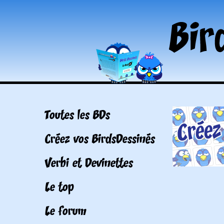
Toutes les BDs
Créez vos BirdsDessinés
Verbi et Devinettes
Le top
Le forum