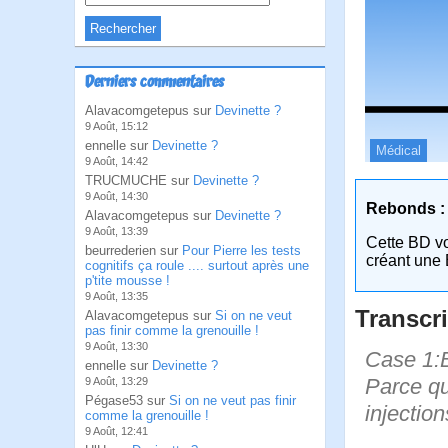
Derniers commentaires
Alavacomgetepus sur
Devinette ?
9 Août, 15:12
ennelle sur
Devinette ?
Médical
9 Août, 14:42
TRUCMUCHE sur
Devinette ?
9 Août, 14:30
Rebonds :
Alavacomgetepus sur
Devinette ?
9 Août, 13:39
Cette BD v
beurrederien sur
Pour Pierre les tests
créant une 
cognitifs ça roule .... surtout après une
p'tite mousse !
9 Août, 13:35
Transcri
Alavacomgetepus sur
Si on ne veut
pas finir comme la grenouille !
9 Août, 13:30
Case 1:B
ennelle sur
Devinette ?
Parce qu
9 Août, 13:29
Pégase53 sur
Si on ne veut pas finir
injection
comme la grenouille !
9 Août, 12:41