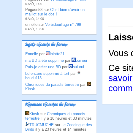
6 Août, 14:01
Pégase53 sur
C'est bien d'avoir un
maillot sur le dos !
6 Août, 14:00
ennelle sur
Verbidouillage n° 799
6 Août, 13:56
Laiss
Sujets récents du Forum
Vous 
Ennelle
par
lolotte21
ma BD à été supprimé
par
oui oui
Ce sit
Puis-je créer une BD
par
oui oui
bd encore supprimé à tort
par
savoir
boudu113
Chroniques du paradis terrestre
par
comme
Kiosk
Réponses récentes du Forum
Kiosk
sur
Chroniques du paradis
terrestre
il y a 18 heures et 33 minutes
TRUCMUCHE
sur
Le Zoodingue des
Birds
il y a 23 heures et 14 minutes