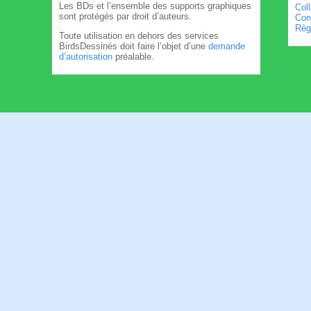
Les BDs et l’ensemble des supports graphiques
Col
sont protégés par droit d’auteurs.
Cond
Règl
Toute utilisation en dehors des services
BirdsDessinés doit faire l’objet d’une
demande
d’autorisation
préalable.