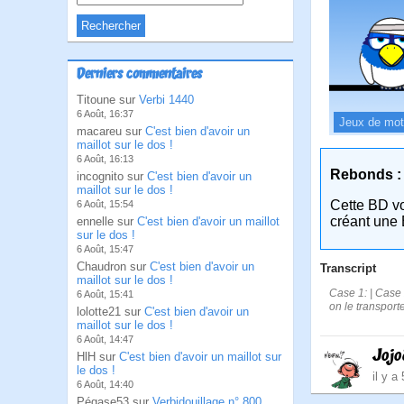
Derniers commentaires
Titoune sur
Verbi 1440
6 Août, 16:37
Jeux de mo
macareu sur
C'est bien d'avoir un
maillot sur le dos !
6 Août, 16:13
Rebonds :
incognito sur
C'est bien d'avoir un
maillot sur le dos !
Cette BD v
6 Août, 15:54
créant une 
ennelle sur
C'est bien d'avoir un maillot
sur le dos !
6 Août, 15:47
Chaudron sur
C'est bien d'avoir un
Transcript
maillot sur le dos !
Case 1: | Case 
6 Août, 15:41
on le transport
lolotte21 sur
C'est bien d'avoir un
maillot sur le dos !
6 Août, 14:47
Joj
HlH sur
C'est bien d'avoir un maillot sur
le dos !
il y a
6 Août, 14:40
Pégase53 sur
Verbidouillage n° 800