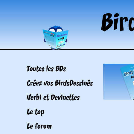
Toutes les BDs
Créez vos BirdsDessinés
Verbi et Devinettes
Le top
Le forum