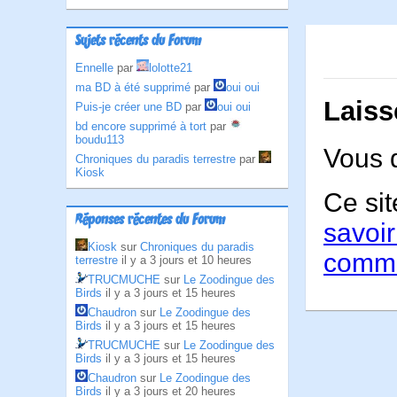
Sujets récents du Forum
Ennelle
par
lolotte21
ma BD à été supprimé
par
oui oui
Laiss
Puis-je créer une BD
par
oui oui
bd encore supprimé à tort
par
boudu113
Vous 
Chroniques du paradis terrestre
par
Kiosk
Ce sit
Réponses récentes du Forum
savoir
Kiosk
sur
Chroniques du paradis
comme
terrestre
il y a 3 jours et 10 heures
TRUCMUCHE
sur
Le Zoodingue des
Birds
il y a 3 jours et 15 heures
Chaudron
sur
Le Zoodingue des
Birds
il y a 3 jours et 15 heures
TRUCMUCHE
sur
Le Zoodingue des
Birds
il y a 3 jours et 15 heures
Chaudron
sur
Le Zoodingue des
Birds
il y a 3 jours et 20 heures