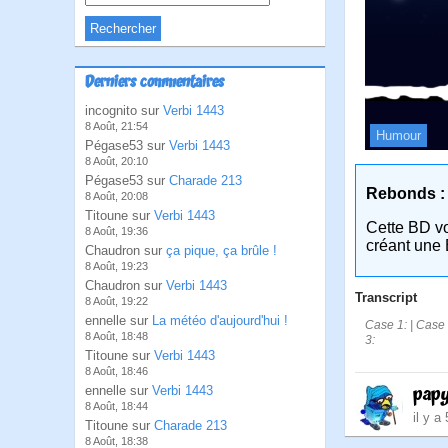
Derniers commentaires
incognito sur
Verbi 1443
8 Août, 21:54
Humour
Pégase53 sur
Verbi 1443
8 Août, 20:10
Pégase53 sur
Charade 213
Rebonds :
8 Août, 20:08
Titoune sur
Verbi 1443
Cette BD v
8 Août, 19:36
créant une 
Chaudron sur
ça pique, ça brûle !
8 Août, 19:23
Chaudron sur
Verbi 1443
Transcript
8 Août, 19:22
ennelle sur
La météo d'aujourd'hui !
Case 1: | Case 
8 Août, 18:48
3:
Titoune sur
Verbi 1443
8 Août, 18:46
pap
ennelle sur
Verbi 1443
8 Août, 18:44
il y a
Titoune sur
Charade 213
8 Août, 18:38