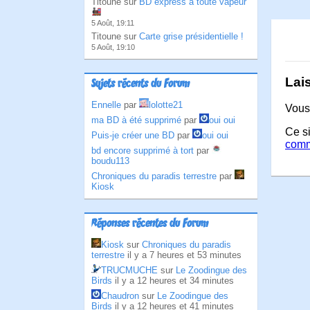
Titoune sur
BD express à toute vapeur
5 Août, 19:11
Titoune sur
Carte grise présidentielle !
5 Août, 19:10
Lai
Sujets récents du Forum
Ennelle
par
lolotte21
Vous
ma BD à été supprimé
par
oui oui
Ce si
Puis-je créer une BD
par
oui oui
comm
bd encore supprimé à tort
par
boudu113
Chroniques du paradis terrestre
par
Kiosk
Réponses récentes du Forum
Kiosk
sur
Chroniques du paradis
terrestre
il y a 7 heures et 53 minutes
TRUCMUCHE
sur
Le Zoodingue des
Birds
il y a 12 heures et 34 minutes
Chaudron
sur
Le Zoodingue des
Birds
il y a 12 heures et 41 minutes