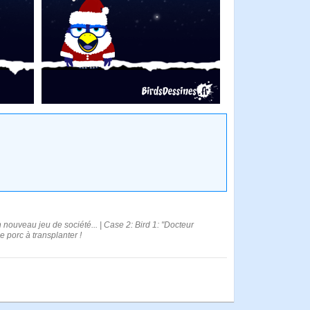
nouveau jeu de société... | Case 2: Bird 1: "Docteur
e porc à transplanter !