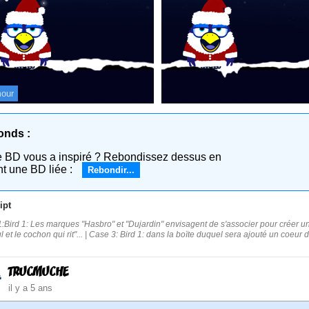
our
onds :
e BD vous a inspiré ? Rebondissez dessus en
nt une BD liée :
Rebondir...
ipt
:Bird 1: Les marques "Hasbro" et "Dujardin" envisagent de s'associer pour créer un 
 et le cochon qui rit"... | Case 3: Bird 1: dans la boïte duquel sera ajouté un coeur d
TRUCMUCHE
il y a 5 ans