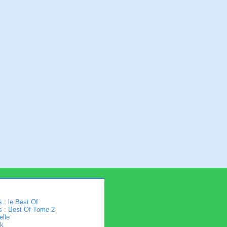
 : le Best Of
s : Best Of Tome 2
elle
k