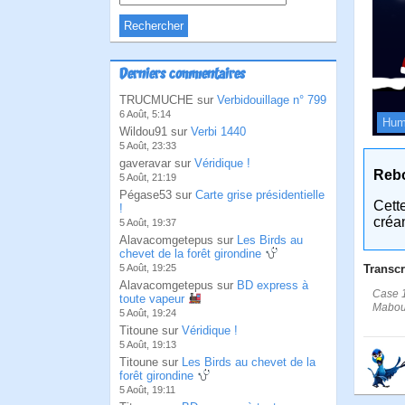
Derniers commentaires
TRUCMUCHE sur
Verbidouillage n° 799
6 Août, 5:14
Hum
Wildou91 sur
Verbi 1440
5 Août, 23:33
gaveravar sur
Véridique !
Reb
5 Août, 21:19
Pégase53 sur
Carte grise présidentielle
Cett
!
créa
5 Août, 19:37
Alavacomgetepus sur
Les Birds au
chevet de la forêt girondine
Transcr
5 Août, 19:25
Alavacomgetepus sur
BD express à
Case 1
toute vapeur
Maboul
5 Août, 19:24
Titoune sur
Véridique !
5 Août, 19:13
Titoune sur
Les Birds au chevet de la
forêt girondine
5 Août, 19:11