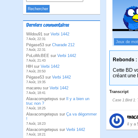
Derniers commentaires
Wildou91 sur
Verbi 1442
7 Août, 22:31
Jeux de mo
Pégase53 sur
Charade 212
7 Août, 22:31
PoLoMcBEE sur
Verbi 1442
Rebonds :
7 Août, 21:43
HlH sur
Verbi 1442
Cette BD v
7 Août, 20:50
créant une 
Pégase53 sur
Verbi 1442
7 Août, 19:35
macareu sur
Verbi 1442
Transcript
7 Août, 18:41
Alavacomgetepus sur
Il y a bien un
Case 1:Bird 1: T
truc non ?
7 Août, 18:25
Alavacomgetepus sur
Ça va dégommer
maca
!
il y a
7 Août, 18:23
Alavacomgetepus sur
Verbi 1442
7 Août, 18:21