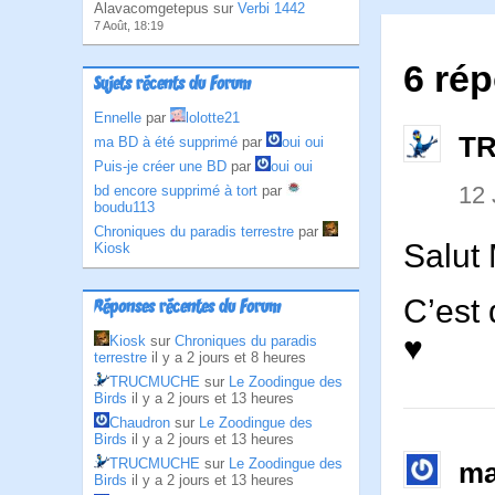
Alavacomgetepus sur
Verbi 1442
7 Août, 18:19
6 rép
Sujets récents du Forum
Ennelle
par
lolotte21
T
ma BD à été supprimé
par
oui oui
Puis-je créer une BD
par
oui oui
12
bd encore supprimé à tort
par
boudu113
Chroniques du paradis terrestre
par
Salut
Kiosk
C’est
Réponses récentes du Forum
♥
Kiosk
sur
Chroniques du paradis
terrestre
il y a 2 jours et 8 heures
TRUCMUCHE
sur
Le Zoodingue des
Birds
il y a 2 jours et 13 heures
Chaudron
sur
Le Zoodingue des
Birds
il y a 2 jours et 13 heures
TRUCMUCHE
sur
Le Zoodingue des
ma
Birds
il y a 2 jours et 13 heures