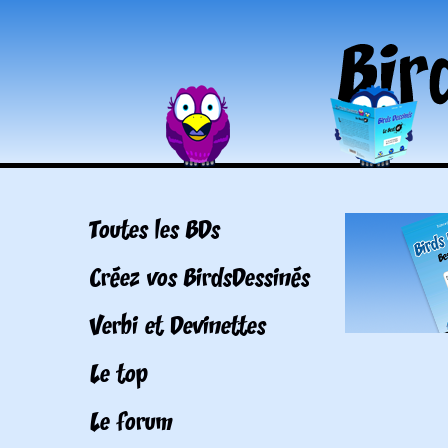
Toutes les BDs
Créez vos BirdsDessinés
Verbi et Devinettes
Le top
Le forum