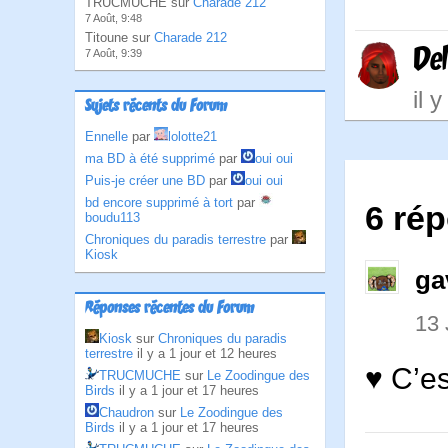
TRUCMUCHE sur
Charade 212
7 Août, 9:48
Titoune sur
Charade 212
Del
7 Août, 9:39
il 
Sujets récents du Forum
Ennelle
par
lolotte21
ma BD à été supprimé
par
oui oui
Puis-je créer une BD
par
oui oui
bd encore supprimé à tort
par
6 rép
boudu113
Chroniques du paradis terrestre
par
Kiosk
ga
Réponses récentes du Forum
13
Kiosk
sur
Chroniques du paradis
terrestre
il y a 1 jour et 12 heures
♥ C’es
TRUCMUCHE
sur
Le Zoodingue des
Birds
il y a 1 jour et 17 heures
Chaudron
sur
Le Zoodingue des
Birds
il y a 1 jour et 17 heures