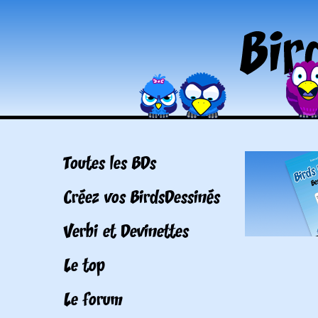
Toutes les BDs
Créez vos BirdsDessinés
Verbi et Devinettes
Le top
Le forum