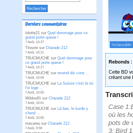
Derniers commentaires
lolotte21 sur
Quel dommage pour ce
grand porte queue !
7 Août, 10:37
Inclassable
Titoune sur
Charade 212
7 Août, 10:21
TRUCMUCHE sur
Quel dommage pour
Rebonds :
ce grand porte queue !
7 Août, 10:17
Cette BD v
TRUCMUCHE sur
revend dix cons ...
créant une 
7 Août, 10:09
TRUCMUCHE sur
La Suisse c'est là où
l'or loge ...
Transcri
7 Août, 10:05
Wildou91 sur
Charade 212
7 Août, 10:01
Case 1:B
TRUCMUCHE sur
Là bas, le kurde y
s'tend ...
où les h
7 Août, 10:00
pots de 
macareu sur
Charade 212
7 Août, 9:58
3: Bird 