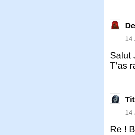
De
14
Salut
T’as r
Ti
14
Re ! 