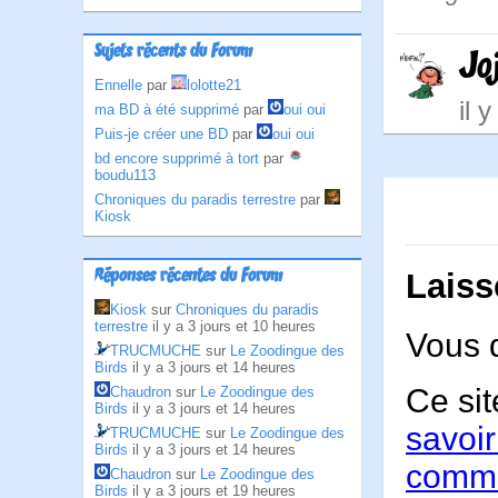
Sujets récents du Forum
Jo
Ennelle
par
lolotte21
il 
ma BD à été supprimé
par
oui oui
Puis-je créer une BD
par
oui oui
bd encore supprimé à tort
par
boudu113
Chroniques du paradis terrestre
par
Kiosk
Réponses récentes du Forum
Laiss
Kiosk
sur
Chroniques du paradis
terrestre
il y a 3 jours et 10 heures
Vous 
TRUCMUCHE
sur
Le Zoodingue des
Birds
il y a 3 jours et 14 heures
Ce sit
Chaudron
sur
Le Zoodingue des
Birds
il y a 3 jours et 14 heures
savoir
TRUCMUCHE
sur
Le Zoodingue des
Birds
il y a 3 jours et 14 heures
comme
Chaudron
sur
Le Zoodingue des
Birds
il y a 3 jours et 19 heures