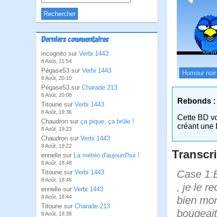
Derniers commentaires
incognito sur
Verbi 1443
8 Août, 21:54
Pégase53 sur
Verbi 1443
Humour noir
8 Août, 20:10
Pégase53 sur
Charade 213
8 Août, 20:08
Rebonds :
Titoune sur
Verbi 1443
8 Août, 19:36
Cette BD v
Chaudron sur
ça pique, ça brûle !
créant une 
8 Août, 19:23
Chaudron sur
Verbi 1443
8 Août, 19:22
Transcri
ennelle sur
La météo d'aujourd'hui !
8 Août, 18:48
Case 1:B
Titoune sur
Verbi 1443
8 Août, 18:46
, je le 
ennelle sur
Verbi 1443
8 Août, 18:44
bien mons
Titoune sur
Charade 213
bougeait
8 Août, 18:38