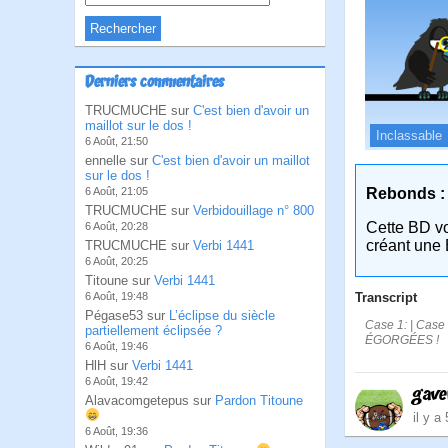
Derniers commentaires
TRUCMUCHE sur
C'est bien d'avoir un
maillot sur le dos !
Inclassable
6 Août, 21:50
ennelle sur
C'est bien d'avoir un maillot
sur le dos !
Rebonds :
6 Août, 21:05
TRUCMUCHE sur
Verbidouillage n° 800
Cette BD v
6 Août, 20:28
créant une 
TRUCMUCHE sur
Verbi 1441
6 Août, 20:25
Titoune sur
Verbi 1441
Transcript
6 Août, 19:48
Pégase53 sur
L’éclipse du siècle
Case 1: | Case 
partiellement éclipsée ?
ÉGORGÉES !
6 Août, 19:46
HlH sur
Verbi 1441
6 Août, 19:42
gave
Alavacomgetepus sur
Pardon Titoune
il y a
6 Août, 19:36