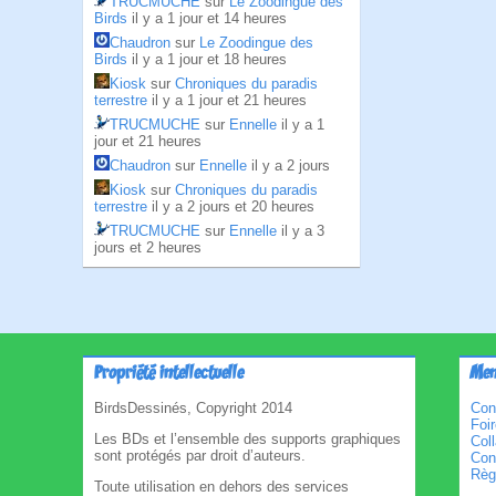
TRUCMUCHE
sur
Le Zoodingue des
Birds
il y a 1 jour et 14 heures
Chaudron
sur
Le Zoodingue des
Birds
il y a 1 jour et 18 heures
Kiosk
sur
Chroniques du paradis
terrestre
il y a 1 jour et 21 heures
TRUCMUCHE
sur
Ennelle
il y a 1
jour et 21 heures
Chaudron
sur
Ennelle
il y a 2 jours
Kiosk
sur
Chroniques du paradis
terrestre
il y a 2 jours et 20 heures
TRUCMUCHE
sur
Ennelle
il y a 3
jours et 2 heures
Propriété intellectuelle
Men
BirdsDessinés, Copyright 2014
Con
Foi
Les BDs et l’ensemble des supports graphiques
Col
sont protégés par droit d’auteurs.
Cond
Règl
Toute utilisation en dehors des services