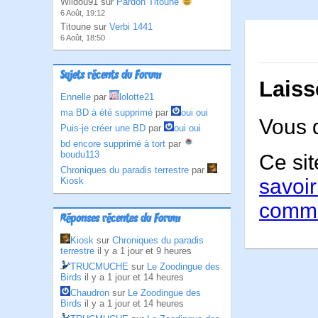
Wildou91 sur
Pardon Titoune
6 Août, 19:12
Titoune sur
Verbi 1441
6 Août, 18:50
Sujets récents du Forum
Laiss
Ennelle
par
lolotte21
ma BD à été supprimé
par
oui oui
Vous 
Puis-je créer une BD
par
oui oui
bd encore supprimé à tort
par
boudu113
Ce sit
Chroniques du paradis terrestre
par
savoir
Kiosk
comme
Réponses récentes du Forum
Kiosk
sur
Chroniques du paradis
terrestre
il y a 1 jour et 9 heures
TRUCMUCHE
sur
Le Zoodingue des
Birds
il y a 1 jour et 14 heures
Chaudron
sur
Le Zoodingue des
Birds
il y a 1 jour et 14 heures