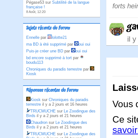
Pégase53 sur
Subtilité de la langue
forts hei
française !
8 Août, 12:20
ga
Sujets récents du Forum
il 
Ennelle
par
lolotte21
ma BD à été supprimé
par
oui oui
Puis-je créer une BD
par
oui oui
bd encore supprimé à tort
par
boudu113
Chroniques du paradis terrestre
par
Kiosk
Laiss
Réponses récentes du Forum
Kiosk
sur
Chroniques du paradis
Vous 
terrestre
il y a 2 jours et 16 heures
TRUCMUCHE
sur
Le Zoodingue des
Birds
il y a 2 jours et 21 heures
Ce sit
Chaudron
sur
Le Zoodingue des
Birds
il y a 2 jours et 21 heures
savoir
TRUCMUCHE
sur
Le Zoodingue des