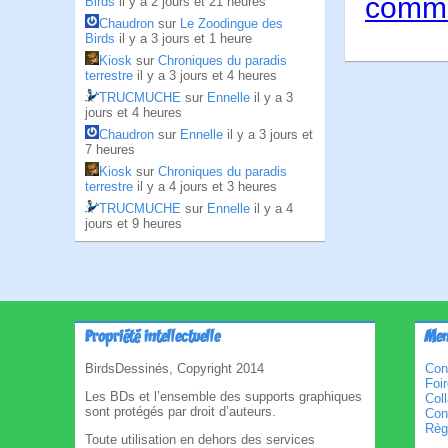
comme
Birds
il y a 2 jours et 21 heures
Chaudron
sur
Le Zoodingue des
Birds
il y a 3 jours et 1 heure
Kiosk
sur
Chroniques du paradis
terrestre
il y a 3 jours et 4 heures
TRUCMUCHE
sur
Ennelle
il y a 3
jours et 4 heures
Chaudron
sur
Ennelle
il y a 3 jours et
7 heures
Kiosk
sur
Chroniques du paradis
terrestre
il y a 4 jours et 3 heures
TRUCMUCHE
sur
Ennelle
il y a 4
jours et 9 heures
Propriété intellectuelle
Men
BirdsDessinés, Copyright 2014
Con
Foi
Les BDs et l’ensemble des supports graphiques
Col
sont protégés par droit d’auteurs.
Cond
Règl
Toute utilisation en dehors des services