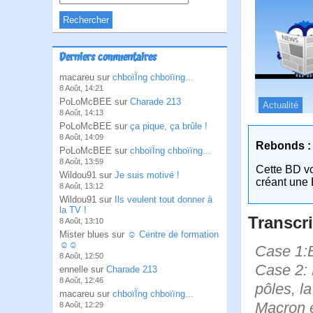
Derniers commentaires
macareu sur
chboïÏng chboïïng...
8 Août, 14:21
PoLoMcBEE sur
Charade 213
Actualité
8 Août, 14:13
PoLoMcBEE sur
ça pique, ça brûle !
8 Août, 14:09
Rebonds :
PoLoMcBEE sur
chboïÏng chboïïng...
8 Août, 13:59
Cette BD v
Wildou91 sur
Je suis motivé !
créant une 
8 Août, 13:12
Wildou91 sur
Ils veulent tout donner à
la TV !
Transcri
8 Août, 13:10
Mister blues sur
☺ Centre de formation
☺☺
Case 1:B
8 Août, 12:50
Case 2:
ennelle sur
Charade 213
8 Août, 12:46
pôles, la
macareu sur
chboïÏng chboïïng...
Macron e
8 Août, 12:29