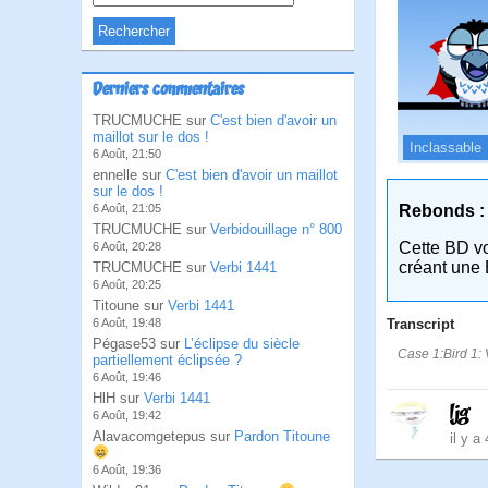
Derniers commentaires
TRUCMUCHE sur
C'est bien d'avoir un
maillot sur le dos !
Inclassable
6 Août, 21:50
ennelle sur
C'est bien d'avoir un maillot
sur le dos !
Rebonds :
6 Août, 21:05
TRUCMUCHE sur
Verbidouillage n° 800
Cette BD v
6 Août, 20:28
créant une 
TRUCMUCHE sur
Verbi 1441
6 Août, 20:25
Titoune sur
Verbi 1441
Transcript
6 Août, 19:48
Pégase53 sur
L’éclipse du siècle
Case 1:Bird 1: 
partiellement éclipsée ?
6 Août, 19:46
HlH sur
Verbi 1441
ljg
6 Août, 19:42
Alavacomgetepus sur
Pardon Titoune
il y a
6 Août, 19:36