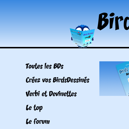
Toutes les BDs
Créez vos BirdsDessinés
Verbi et Devinettes
Le top
Le forum