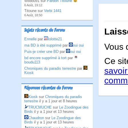
Wildou91 sur
Pardon Titoune
6 Août, 19:12
Titoune sur
Verbi 1441
6 Août, 18:50
Laiss
Sujets récents du Forum
Ennelle
par
lolotte21
Vous 
ma BD à été supprimé
par
oui oui
Puis-je créer une BD
par
oui oui
bd encore supprimé à tort
par
Ce sit
boudu113
savoir
Chroniques du paradis terrestre
par
Kiosk
comme
Réponses récentes du Forum
Kiosk
sur
Chroniques du paradis
terrestre
il y a 1 jour et 8 heures
TRUCMUCHE
sur
Le Zoodingue des
Birds
il y a 1 jour et 13 heures
Chaudron
sur
Le Zoodingue des
Birds
il y a 1 jour et 13 heures