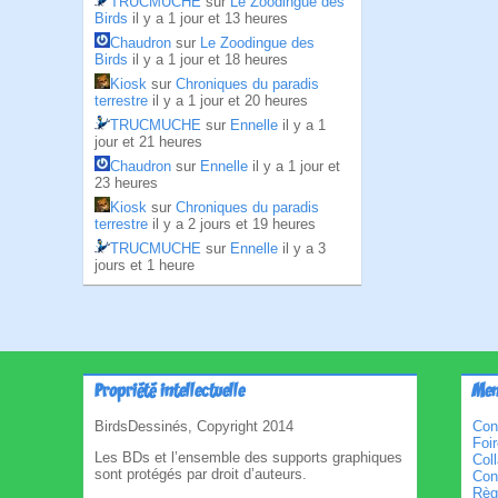
TRUCMUCHE
sur
Le Zoodingue des
Birds
il y a 1 jour et 13 heures
Chaudron
sur
Le Zoodingue des
Birds
il y a 1 jour et 18 heures
Kiosk
sur
Chroniques du paradis
terrestre
il y a 1 jour et 20 heures
TRUCMUCHE
sur
Ennelle
il y a 1
jour et 21 heures
Chaudron
sur
Ennelle
il y a 1 jour et
23 heures
Kiosk
sur
Chroniques du paradis
terrestre
il y a 2 jours et 19 heures
TRUCMUCHE
sur
Ennelle
il y a 3
jours et 1 heure
Propriété intellectuelle
Men
BirdsDessinés, Copyright 2014
Con
Foi
Les BDs et l’ensemble des supports graphiques
Col
sont protégés par droit d’auteurs.
Cond
Règl