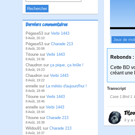
Derniers commentaires
Pégase53 sur
Verbi 1443
8 Août, 20:10
Jeux de mo
Pégase53 sur
Charade 213
8 Août, 20:08
Titoune sur
Verbi 1443
Rebonds :
8 Août, 19:36
Chaudron sur
ça pique, ça brûle !
Cette BD v
8 Août, 19:23
créant une 
Chaudron sur
Verbi 1443
8 Août, 19:22
ennelle sur
La météo d'aujourd'hui !
Transcript
8 Août, 18:48
Titoune sur
Verbi 1443
Case 1:Bird 1: E
8 Août, 18:46
ennelle sur
Verbi 1443
Tito
8 Août, 18:44
Titoune sur
Charade 213
il y a
8 Août, 18:38
Wildou91 sur
Charade 213
8 Août, 18:37