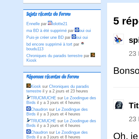
Sujets récents du Forum
5 ré
Ennelle
par
lolotte21
ma BD à été supprimé
par
oui oui
Puis-je créer une BD
par
oui oui
sp
bd encore supprimé à tort
par
boudu113
23
Chroniques du paradis terrestre
par
Kiosk
Bonsoi
Réponses récentes du Forum
Kiosk
sur
Chroniques du paradis
terrestre
il y a 2 jours et 23 heures
TRUCMUCHE
sur
Le Zoodingue des
Birds
il y a 3 jours et 4 heures
Ti
Chaudron
sur
Le Zoodingue des
Birds
il y a 3 jours et 4 heures
23
TRUCMUCHE
sur
Le Zoodingue des
Birds
il y a 3 jours et 4 heures
Chaudron
sur
Le Zoodingue des
Oh, je
Birds
il y a 3 jours et 8 heures