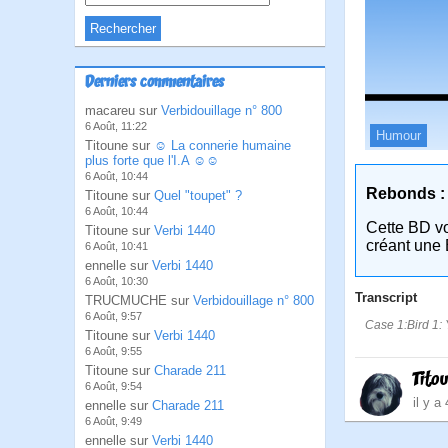
Derniers commentaires
macareu sur
Verbidouillage n° 800
6 Août, 11:22
Humour
Titoune sur
☺ La connerie humaine
plus forte que l'I.A ☺☺
6 Août, 10:44
Rebonds :
Titoune sur
Quel "toupet" ?
6 Août, 10:44
Cette BD v
Titoune sur
Verbi 1440
créant une 
6 Août, 10:41
ennelle sur
Verbi 1440
6 Août, 10:30
Transcript
TRUCMUCHE sur
Verbidouillage n° 800
6 Août, 9:57
Case 1:Bird 1: 
Titoune sur
Verbi 1440
6 Août, 9:55
Titoune sur
Charade 211
Tito
6 Août, 9:54
il y a
ennelle sur
Charade 211
6 Août, 9:49
ennelle sur
Verbi 1440