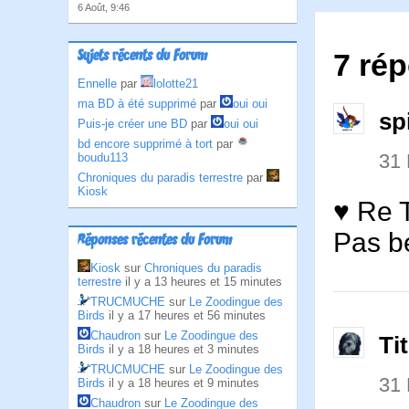
6 Août, 9:46
Sujets récents du Forum
7 ré
Ennelle
par
lolotte21
ma BD à été supprimé
par
oui oui
sp
Puis-je créer une BD
par
oui oui
bd encore supprimé à tort
par
31
boudu113
Chroniques du paradis terrestre
par
Kiosk
♥ Re T
Pas be
Réponses récentes du Forum
Kiosk
sur
Chroniques du paradis
terrestre
il y a 13 heures et 15 minutes
TRUCMUCHE
sur
Le Zoodingue des
Birds
il y a 17 heures et 56 minutes
Chaudron
sur
Le Zoodingue des
Ti
Birds
il y a 18 heures et 3 minutes
TRUCMUCHE
sur
Le Zoodingue des
31
Birds
il y a 18 heures et 9 minutes
Chaudron
sur
Le Zoodingue des