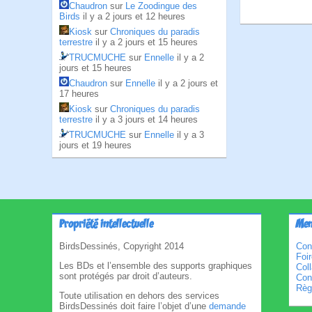
Chaudron
sur
Le Zoodingue des
Birds
il y a 2 jours et 12 heures
Kiosk
sur
Chroniques du paradis
terrestre
il y a 2 jours et 15 heures
TRUCMUCHE
sur
Ennelle
il y a 2
jours et 15 heures
Chaudron
sur
Ennelle
il y a 2 jours et
17 heures
Kiosk
sur
Chroniques du paradis
terrestre
il y a 3 jours et 14 heures
TRUCMUCHE
sur
Ennelle
il y a 3
jours et 19 heures
Propriété intellectuelle
Men
BirdsDessinés, Copyright 2014
Con
Foi
Les BDs et l’ensemble des supports graphiques
Col
sont protégés par droit d’auteurs.
Cond
Règl
Toute utilisation en dehors des services
BirdsDessinés doit faire l’objet d’une
demande