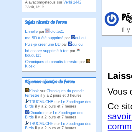
Alavacomgetepus sur
Verbi 1442
7 Août, 18:19
Pé
Sujets récents du Forum
il 
Ennelle
par
lolotte21
ma BD à été supprimé
par
oui oui
Puis-je créer une BD
par
oui oui
bd encore supprimé à tort
par
boudu113
Chroniques du paradis terrestre
par
Kiosk
Laiss
Réponses récentes du Forum
Vous 
Kiosk
sur
Chroniques du paradis
terrestre
il y a 2 jours et 3 heures
TRUCMUCHE
sur
Le Zoodingue des
Ce sit
Birds
il y a 2 jours et 7 heures
Chaudron
sur
Le Zoodingue des
savoir
Birds
il y a 2 jours et 7 heures
TRUCMUCHE
sur
Le Zoodingue des
comme
Birds
il y a 2 jours et 7 heures