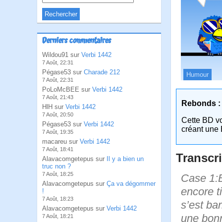
Derniers commentaires
Wildou91 sur
Verbi 1442
7 Août, 22:31
Pégase53 sur
Charade 212
Humour
7 Août, 22:31
PoLoMcBEE sur
Verbi 1442
7 Août, 21:43
Rebonds :
HlH sur
Verbi 1442
7 Août, 20:50
Cette BD v
Pégase53 sur
Verbi 1442
créant une 
7 Août, 19:35
macareu sur
Verbi 1442
7 Août, 18:41
Transcri
Alavacomgetepus sur
Il y a bien un
truc non ?
7 Août, 18:25
Case 1:B
Alavacomgetepus sur
Ça va dégommer
encore ti
!
7 Août, 18:23
s’est bar
Alavacomgetepus sur
Verbi 1442
une bonn
7 Août, 18:21