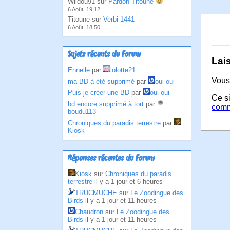
Wildou91 sur
Pardon Titoune
6 Août, 19:12
Titoune sur
Verbi 1441
6 Août, 18:50
Sujets récents du Forum
Lai
Ennelle
par
lolotte21
Vous
ma BD à été supprimé
par
oui oui
Puis-je créer une BD
par
oui oui
Ce si
bd encore supprimé à tort
par
comm
boudu113
Chroniques du paradis terrestre
par
Kiosk
Réponses récentes du Forum
Kiosk
sur
Chroniques du paradis
terrestre
il y a 1 jour et 6 heures
TRUCMUCHE
sur
Le Zoodingue des
Birds
il y a 1 jour et 11 heures
Chaudron
sur
Le Zoodingue des
Birds
il y a 1 jour et 11 heures