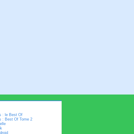
 : le Best Of
s : Best Of Tome 2
elle
k
droid