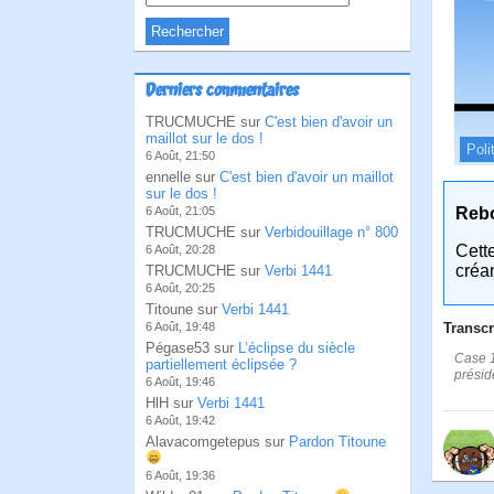
Derniers commentaires
TRUCMUCHE sur
C'est bien d'avoir un
maillot sur le dos !
Poli
6 Août, 21:50
ennelle sur
C'est bien d'avoir un maillot
sur le dos !
Reb
6 Août, 21:05
TRUCMUCHE sur
Verbidouillage n° 800
Cett
6 Août, 20:28
créa
TRUCMUCHE sur
Verbi 1441
6 Août, 20:25
Titoune sur
Verbi 1441
Transcr
6 Août, 19:48
Pégase53 sur
L’éclipse du siècle
Case 1
partiellement éclipsée ?
présid
6 Août, 19:46
HlH sur
Verbi 1441
6 Août, 19:42
Alavacomgetepus sur
Pardon Titoune
6 Août, 19:36