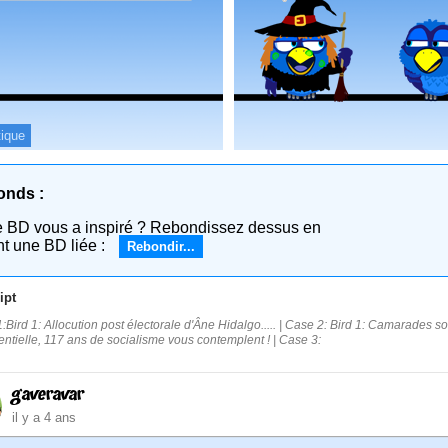
tique
onds :
e BD vous a inspiré ? Rebondissez dessus en
nt une BD liée :
Rebondir...
ipt
:Bird 1: Allocution post électorale d'Âne Hidalgo..... | Case 2: Bird 1: Camarades so
entielle, 117 ans de socialisme vous contemplent ! | Case 3:
gaveravar
il y a 4 ans