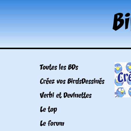
Toutes les BDs
Créez vos BirdsDessinés
Verbi et Devinettes
Le top
Le forum