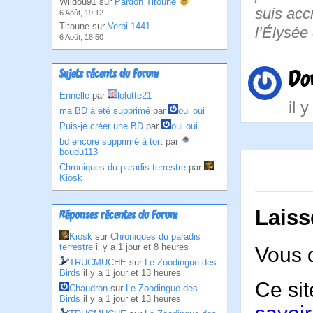
Wildou91 sur
Pardon Titoune
suis acc
6 Août, 19:12
Titoune sur
Verbi 1441
l’Élysée
6 Août, 18:50
Do
Sujets récents du Forum
Ennelle
par
lolotte21
il 
ma BD à été supprimé
par
oui oui
Puis-je créer une BD
par
oui oui
bd encore supprimé à tort
par
boudu113
Chroniques du paradis terrestre
par
Kiosk
Laiss
Réponses récentes du Forum
Kiosk
sur
Chroniques du paradis
terrestre
il y a 1 jour et 8 heures
Vous 
TRUCMUCHE
sur
Le Zoodingue des
Birds
il y a 1 jour et 13 heures
Ce sit
Chaudron
sur
Le Zoodingue des
Birds
il y a 1 jour et 13 heures