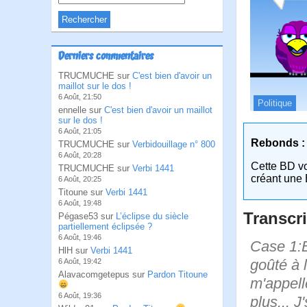
Derniers commentaires
TRUCMUCHE sur
C'est bien d'avoir un
maillot sur le dos !
6 Août, 21:50
Politique
ennelle sur
C'est bien d'avoir un maillot
sur le dos !
6 Août, 21:05
Rebonds :
TRUCMUCHE sur
Verbidouillage n° 800
6 Août, 20:28
Cette BD v
TRUCMUCHE sur
Verbi 1441
créant une 
6 Août, 20:25
Titoune sur
Verbi 1441
6 Août, 19:48
Transcri
Pégase53 sur
L’éclipse du siècle
partiellement éclipsée ?
6 Août, 19:46
Case 1:Bi
HlH sur
Verbi 1441
goûté à l
6 Août, 19:42
Alavacomgetepus sur
Pardon Titoune
m'appell
6 Août, 19:36
plus... J