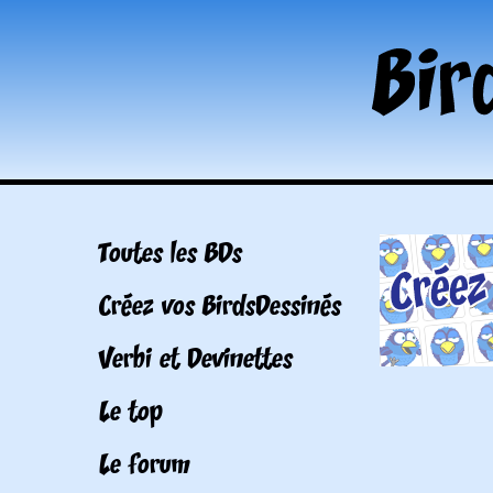
Toutes les BDs
Créez vos BirdsDessinés
Verbi et Devinettes
Le top
Le forum