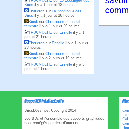
savoir
TRUCMUCHE
sur
Le Zoodingue des
Birds
il y a 1 jour et 13 heures
comme
Chaudron
sur
Le Zoodingue des
Birds
il y a 1 jour et 18 heures
Kiosk
sur
Chroniques du paradis
terrestre
il y a 1 jour et 20 heures
TRUCMUCHE
sur
Ennelle
il y a 1
jour et 21 heures
Chaudron
sur
Ennelle
il y a 1 jour et
23 heures
Kiosk
sur
Chroniques du paradis
terrestre
il y a 2 jours et 19 heures
TRUCMUCHE
sur
Ennelle
il y a 3
jours et 1 heure
Propriété intellectuelle
Men
BirdsDessinés, Copyright 2014
Con
Foi
Les BDs et l’ensemble des supports graphiques
Col
sont protégés par droit d’auteurs.
Cond
Règl