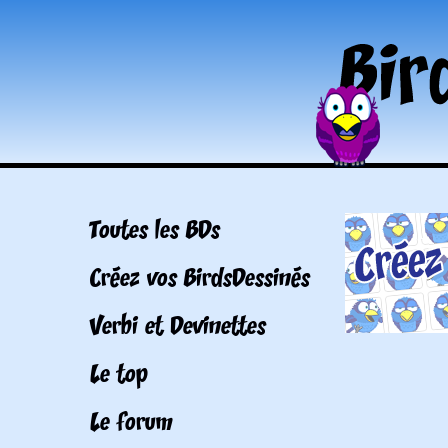
Toutes les BDs
Créez vos BirdsDessinés
Verbi et Devinettes
Le top
Le forum