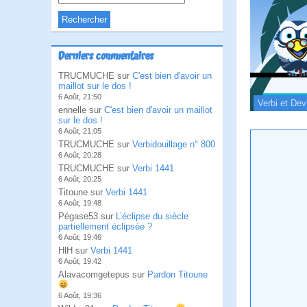
Derniers commentaires
TRUCMUCHE sur
C'est bien d'avoir un
maillot sur le dos !
6 Août, 21:50
Verbi et Dev
ennelle sur
C'est bien d'avoir un maillot
sur le dos !
6 Août, 21:05
TRUCMUCHE sur
Verbidouillage n° 800
6 Août, 20:28
TRUCMUCHE sur
Verbi 1441
6 Août, 20:25
Titoune sur
Verbi 1441
6 Août, 19:48
Pégase53 sur
L’éclipse du siècle
partiellement éclipsée ?
6 Août, 19:46
HlH sur
Verbi 1441
6 Août, 19:42
Alavacomgetepus sur
Pardon Titoune
6 Août, 19:36