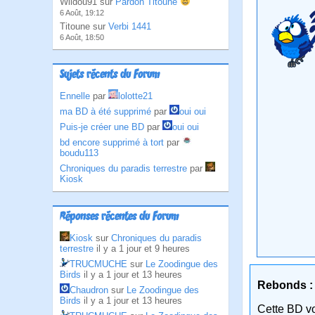
Wildou91 sur
Pardon Titoune
6 Août, 19:12
Titoune sur
Verbi 1441
6 Août, 18:50
Sujets récents du Forum
Ennelle
par
lolotte21
ma BD à été supprimé
par
oui oui
Puis-je créer une BD
par
oui oui
bd encore supprimé à tort
par
boudu113
Chroniques du paradis terrestre
par
Kiosk
Réponses récentes du Forum
Kiosk
sur
Chroniques du paradis
terrestre
il y a 1 jour et 9 heures
TRUCMUCHE
sur
Le Zoodingue des
Birds
il y a 1 jour et 13 heures
Rebonds :
Chaudron
sur
Le Zoodingue des
Birds
il y a 1 jour et 13 heures
Cette BD v