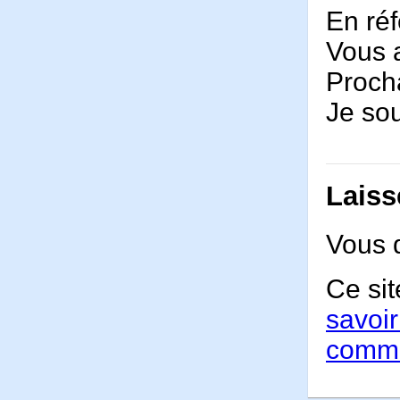
En ré
Vous 
Procha
Je so
Laiss
Vous 
Ce sit
savoir
comme