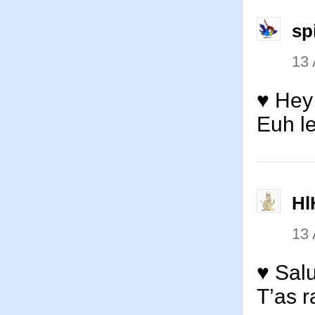
sp
13 
♥ Hey 
Euh le
Hl
13 
♥ Salut
T’as r