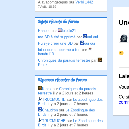
Alavacomgetepus sur
Verbi 1442
7 Août, 18:19
Un
Sujets récents du Forum
Ennelle
par
lolotte21
ma BD à été supprimé
par
oui oui
Puis-je créer une BD
par
oui oui
bd encore supprimé à tort
par
boudu113
Chroniques du paradis terrestre
par
Kiosk
Lai
Réponses récentes du Forum
Vous
Kiosk
sur
Chroniques du paradis
terrestre
il y a 2 jours et 2 heures
Ce si
TRUCMUCHE
sur
Le Zoodingue des
comm
Birds
il y a 2 jours et 7 heures
Chaudron
sur
Le Zoodingue des
Birds
il y a 2 jours et 7 heures
TRUCMUCHE
sur
Le Zoodingue des
Birds
il y a 2 jours et 7 heures