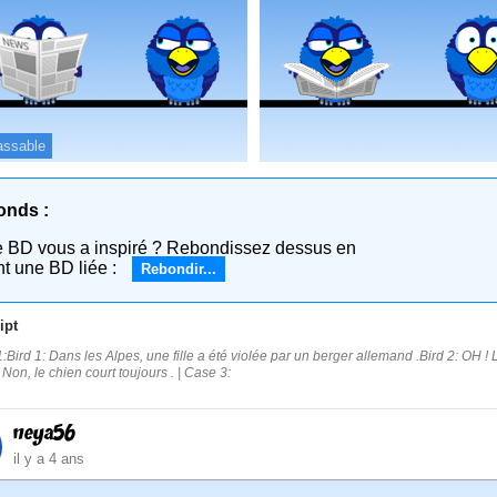
assable
onds :
e BD vous a inspiré ? Rebondissez dessus en
nt une BD liée :
Rebondir...
ipt
:Bird 1: Dans les Alpes, une fille a été violée par un berger allemand .Bird 2: OH ! La
 Non, le chien court toujours . | Case 3:
neya56
il y a 4 ans