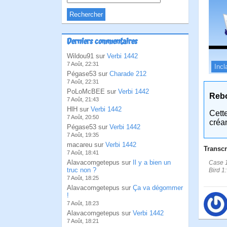
Derniers commentaires
Wildou91 sur
Verbi 1442
7 Août, 22:31
Incl
Pégase53 sur
Charade 212
7 Août, 22:31
PoLoMcBEE sur
Verbi 1442
Reb
7 Août, 21:43
HlH sur
Verbi 1442
Cett
7 Août, 20:50
créa
Pégase53 sur
Verbi 1442
7 Août, 19:35
macareu sur
Verbi 1442
Transcr
7 Août, 18:41
Alavacomgetepus sur
Il y a bien un
Case 1
truc non ?
Bird 1:
7 Août, 18:25
Alavacomgetepus sur
Ça va dégommer
!
7 Août, 18:23
Alavacomgetepus sur
Verbi 1442
7 Août, 18:21