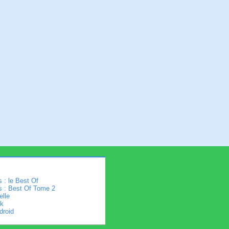
 : le Best Of
s : Best Of Tome 2
elle
k
droid