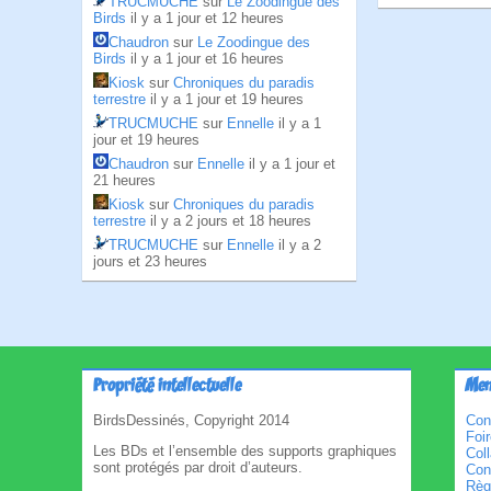
TRUCMUCHE
sur
Le Zoodingue des
Birds
il y a 1 jour et 12 heures
Chaudron
sur
Le Zoodingue des
Birds
il y a 1 jour et 16 heures
Kiosk
sur
Chroniques du paradis
terrestre
il y a 1 jour et 19 heures
TRUCMUCHE
sur
Ennelle
il y a 1
jour et 19 heures
Chaudron
sur
Ennelle
il y a 1 jour et
21 heures
Kiosk
sur
Chroniques du paradis
terrestre
il y a 2 jours et 18 heures
TRUCMUCHE
sur
Ennelle
il y a 2
jours et 23 heures
Propriété intellectuelle
Men
BirdsDessinés, Copyright 2014
Con
Foi
Les BDs et l’ensemble des supports graphiques
Col
sont protégés par droit d’auteurs.
Cond
Règl