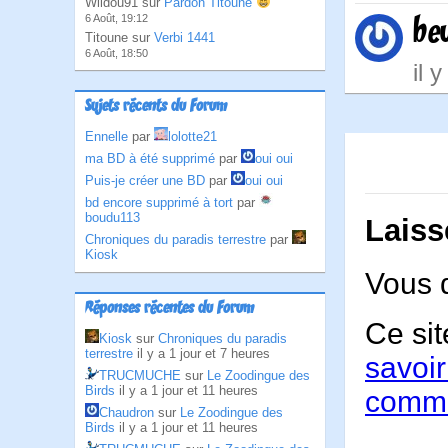
Wildou91 sur
Pardon Titoune
6 Août, 19:12
be
Titoune sur
Verbi 1441
6 Août, 18:50
il 
Sujets récents du Forum
Ennelle
par
lolotte21
ma BD à été supprimé
par
oui oui
Puis-je créer une BD
par
oui oui
bd encore supprimé à tort
par
boudu113
Laiss
Chroniques du paradis terrestre
par
Kiosk
Vous 
Réponses récentes du Forum
Ce sit
Kiosk
sur
Chroniques du paradis
terrestre
il y a 1 jour et 7 heures
savoir
TRUCMUCHE
sur
Le Zoodingue des
Birds
il y a 1 jour et 11 heures
comme
Chaudron
sur
Le Zoodingue des
Birds
il y a 1 jour et 11 heures