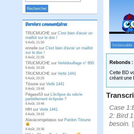
Derniers commentaires
TRUCMUCHE sur
C'est bien d'avoir un
maillot sur le dos !
6 Août, 21:50
Inclassable
ennelle sur
C'est bien d'avoir un maillot
sur le dos !
6 Août, 21:05
Rebonds :
TRUCMUCHE sur
Verbidouillage n° 800
6 Août, 20:28
Cette BD v
TRUCMUCHE sur
Verbi 1441
créant une 
6 Août, 20:25
Titoune sur
Verbi 1441
6 Août, 19:48
Transcri
Pégase53 sur
L’éclipse du siècle
partiellement éclipsée ?
6 Août, 19:46
Case 1:Bi
HlH sur
Verbi 1441
2: Bird 1
6 Août, 19:42
Alavacomgetepus sur
Pardon Titoune
besoin. 
6 Août, 19:36