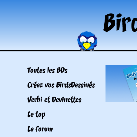
Toutes les BDs
Créez vos BirdsDessinés
Verbi et Devinettes
Le top
Le forum