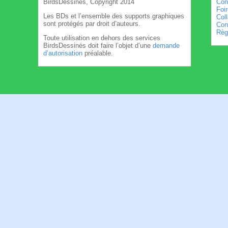
BirdsDessinés, Copyright 2014
Con
Foi
Les BDs et l’ensemble des supports graphiques
Col
sont protégés par droit d’auteurs.
Cond
Règl
Toute utilisation en dehors des services
BirdsDessinés doit faire l’objet d’une
demande
d’autorisation
préalable.