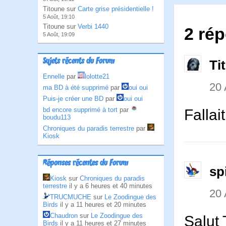
Titoune sur
Carte grise présidentielle !
5 Août, 19:10
Titoune sur
Verbi 1440
2 rép
5 Août, 19:09
Sujets récents du Forum
Ti
Ennelle
par
lolotte21
20 
ma BD à été supprimé
par
oui oui
Puis-je créer une BD
par
oui oui
bd encore supprimé à tort
par
Fallai
boudu113
Chroniques du paradis terrestre
par
Kiosk
Réponses récentes du Forum
sp
Kiosk
sur
Chroniques du paradis
terrestre
il y a 6 heures et 40 minutes
20 
TRUCMUCHE
sur
Le Zoodingue des
Birds
il y a 11 heures et 20 minutes
Chaudron
sur
Le Zoodingue des
Salut 
Birds
il y a 11 heures et 27 minutes