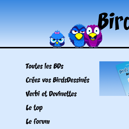
Toutes les BDs
Créez vos BirdsDessinés
Verbi et Devinettes
Le top
Le forum