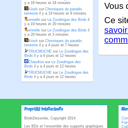
y a 18 heures et 24 minutes
Vous 
Kiosk
sur
Chroniques du paradis
terrestre
il y a 19 heures et 9 minutes
Ce sit
ennelle
sur
Le Zoodingue des Birds
il
y a 19 heures et 20 minutes
savoir
ennelle
sur
Le Zoodingue des Birds
il
y a 20 heures et 3 minutes
comme
Kiosk
sur
Chroniques du paradis
terrestre
il y a 4 jours et 7 heures
TRUCMUCHE
sur
Le Zoodingue des
Birds
il y a 4 jours et 12 heures
Chaudron
sur
Le Zoodingue des
Birds
il y a 4 jours et 12 heures
TRUCMUCHE
sur
Le Zoodingue des
Birds
il y a 4 jours et 12 heures
Propriété intellectuelle
Men
BirdsDessinés, Copyright 2014
Con
Foi
Les BDs et l’ensemble des supports graphiques
Col