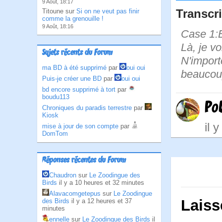
9 Août, 18:17
Transcri
Titoune sur
Si on ne veut pas finir
comme la grenouille !
9 Août, 18:16
Case 1:B
Là, je v
Sujets récents du Forum
N'importe
ma BD à été supprimé
par
oui oui
beaucoup
Puis-je créer une BD
par
oui oui
bd encore supprimé à tort
par
boudu113
Po
Chroniques du paradis terrestre
par
Kiosk
il 
mise à jour de son compte
par
DomTom
Réponses récentes du Forum
Chaudron
sur
Le Zoodingue des
Birds
il y a 10 heures et 32 minutes
Alavacomgetepus
sur
Le Zoodingue
Laiss
des Birds
il y a 12 heures et 37
minutes
ennelle
sur
Le Zoodingue des Birds
il