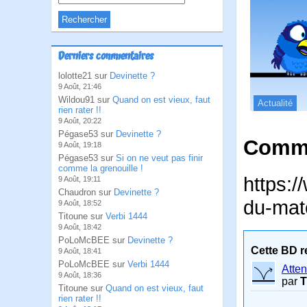
Derniers commentaires
lolotte21 sur
Devinette ?
9 Août, 21:46
Wildou91 sur
Quand on est vieux, faut
Actualité
rien rater !!
9 Août, 20:22
Pégase53 sur
Devinette ?
Comme
9 Août, 19:18
Pégase53 sur
Si on ne veut pas finir
comme la grenouille !
https:
9 Août, 19:11
Chaudron sur
Devinette ?
du-mat
9 Août, 18:52
Titoune sur
Verbi 1444
9 Août, 18:42
PoLoMcBEE sur
Devinette ?
Cette BD r
9 Août, 18:41
PoLoMcBEE sur
Verbi 1444
Atten
9 Août, 18:36
par
T
Titoune sur
Quand on est vieux, faut
rien rater !!