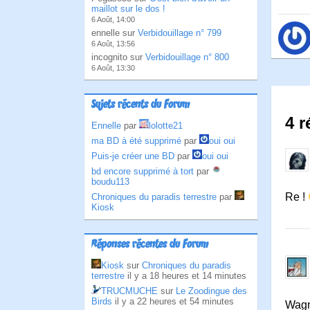
maillot sur le dos !
6 Août, 14:00
ennelle sur
Verbidouillage n° 799
6 Août, 13:56
incognito sur
Verbidouillage n° 800
6 Août, 13:30
Sujets récents du Forum
4 r
Ennelle
par
lolotte21
ma BD à été supprimé
par
oui oui
Puis-je créer une BD
par
oui oui
bd encore supprimé à tort
par
boudu113
Re !
Chroniques du paradis terrestre
par
Kiosk
Réponses récentes du Forum
Kiosk
sur
Chroniques du paradis
terrestre
il y a 18 heures et 14 minutes
TRUCMUCHE
sur
Le Zoodingue des
Birds
il y a 22 heures et 54 minutes
Wagne