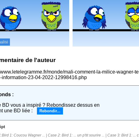
alité
entaire de l'auteur
//www.letelegramme.fr/monde/mali-comment-la-milice-wagner-te
e-information-23-04-2022-12998416.php
onds :
e BD vous a inspiré ? Rebondissez dessus en
nt une BD liée :
Rebondir...
ipt
Bird 1: Coucou Wagner ... | Case 2: Bird 1: ... un p'tit sourire ... | Case 3: Bird 1: ... c