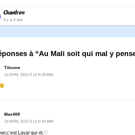
Chaudron
il y a 4 ans
éponses à “Au Mali soit qui mal y pense
Titoune
23 AVRIL 2022 À 12 H 28 MIN
Max409
23 AVRIL 2022 À 12 H 49 MIN
r,c’est Laval qui rit.♡