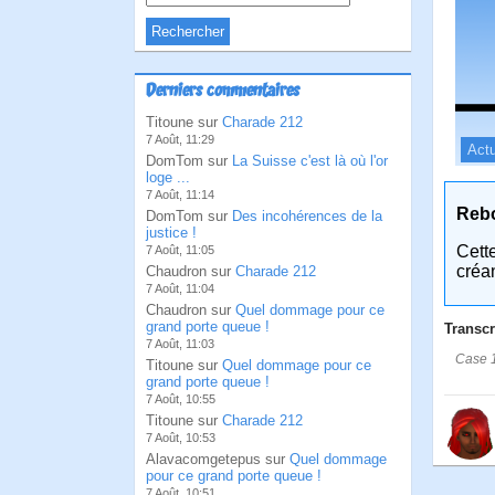
Derniers commentaires
Titoune sur
Charade 212
7 Août, 11:29
Actu
DomTom sur
La Suisse c'est là où l'or
loge ...
7 Août, 11:14
Reb
DomTom sur
Des incohérences de la
justice !
Cett
7 Août, 11:05
créa
Chaudron sur
Charade 212
7 Août, 11:04
Chaudron sur
Quel dommage pour ce
grand porte queue !
Transcr
7 Août, 11:03
Case 1
Titoune sur
Quel dommage pour ce
grand porte queue !
7 Août, 10:55
Titoune sur
Charade 212
7 Août, 10:53
Alavacomgetepus sur
Quel dommage
pour ce grand porte queue !
7 Août, 10:51