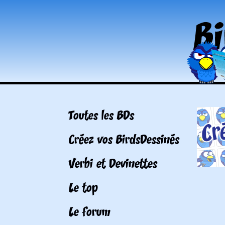
Toutes les BDs
Créez vos BirdsDessinés
Verbi et Devinettes
Le top
Le forum