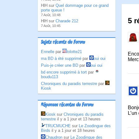
HlH sur
Quel dommage pour ce grand
porte queue !
7 Août, 10:48
5 r
HlH sur
Charade 212
7 Août, 10:45
Sujets récents du Forum
Ennelle
par
lolotte21
Enco
ma BD à été supprimé
par
oui oui
Merci
Puis-je créer une BD
par
oui oui
bd encore supprimé à tort
par
boudu113
Chroniques du paradis terrestre
par
Kiosk
Réponses récentes du Forum
Bonj
L’un 
Kiosk
sur
Chroniques du paradis
terrestre
il y a 1 jour et 13 heures
TRUCMUCHE
sur
Le Zoodingue des
Birds
il y a 1 jour et 18 heures
Chaudron
sur
Le Zoodingue des