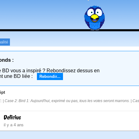
alité
onds :
e BD vous a inspiré ? Rebondissez dessus en
nt une BD liée :
Rebondir...
ipt
: | Case 2: Bird 1: Aujourd'hui, exprimé ou pas, tous les votes seront marrons. | Case
Delirius
il y a 4 ans