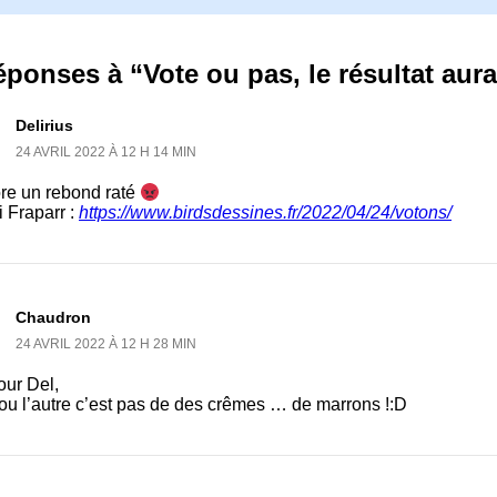
éponses à “Vote ou pas, le résultat au
Delirius
24 AVRIL 2022 À 12 H 14 MIN
re un rebond raté
 Fraparr :
https://www.birdsdessines.fr/2022/04/24/votons/
Chaudron
24 AVRIL 2022 À 12 H 28 MIN
our Del,
ou l’autre c’est pas de des crêmes … de marrons !:D