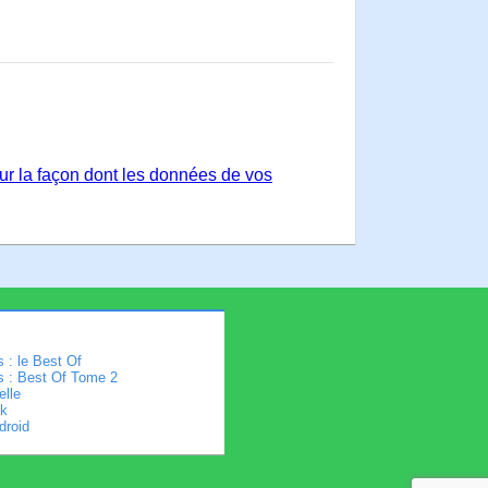
sur la façon dont les données de vos
 : le Best Of
s : Best Of Tome 2
elle
k
droid