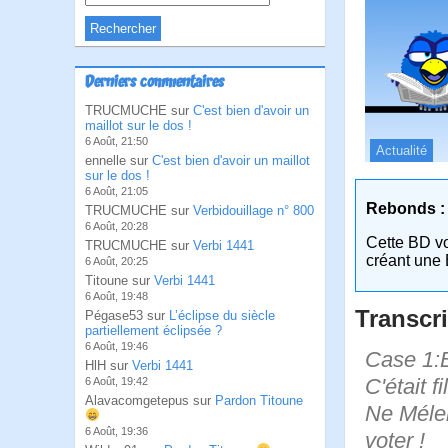
Derniers commentaires
TRUCMUCHE sur
C'est bien d'avoir un
maillot sur le dos !
6 Août, 21:50
Actualité
ennelle sur
C'est bien d'avoir un maillot
sur le dos !
6 Août, 21:05
Rebonds :
TRUCMUCHE sur
Verbidouillage n° 800
6 Août, 20:28
Cette BD v
TRUCMUCHE sur
Verbi 1441
créant une 
6 Août, 20:25
Titoune sur
Verbi 1441
6 Août, 19:48
Transcri
Pégase53 sur
L’éclipse du siècle
partiellement éclipsée ?
6 Août, 19:46
Case 1:B
HlH sur
Verbi 1441
C'était 
6 Août, 19:42
Alavacomgetepus sur
Pardon Titoune
Ne Mélenc
6 Août, 19:36
voter !