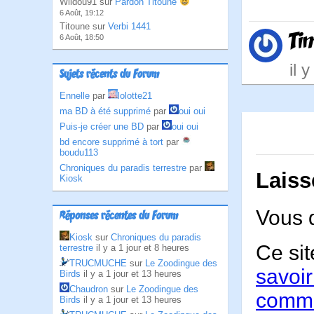
Wildou91 sur
Pardon Titoune
6 Août, 19:12
Titoune sur
Verbi 1441
Ti
6 Août, 18:50
il 
Sujets récents du Forum
Ennelle
par
lolotte21
ma BD à été supprimé
par
oui oui
Puis-je créer une BD
par
oui oui
bd encore supprimé à tort
par
boudu113
Chroniques du paradis terrestre
par
Laiss
Kiosk
Vous 
Réponses récentes du Forum
Kiosk
sur
Chroniques du paradis
Ce sit
terrestre
il y a 1 jour et 8 heures
TRUCMUCHE
sur
Le Zoodingue des
savoir
Birds
il y a 1 jour et 13 heures
Chaudron
sur
Le Zoodingue des
comme
Birds
il y a 1 jour et 13 heures