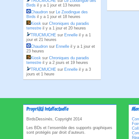
TRUCMUCHE
sur
Le Zoodingue des
Birds
il y a 1 jour et 13 heures
Chaudron
sur
Le Zoodingue des
Birds
il y a 1 jour et 18 heures
Kiosk
sur
Chroniques du paradis
terrestre
il y a 1 jour et 20 heures
TRUCMUCHE
sur
Ennelle
il y a 1
jour et 21 heures
Chaudron
sur
Ennelle
il y a 1 jour et
23 heures
Kiosk
sur
Chroniques du paradis
terrestre
il y a 2 jours et 19 heures
TRUCMUCHE
sur
Ennelle
il y a 3
jours et 1 heure
Propriété intellectuelle
Men
BirdsDessinés, Copyright 2014
Con
Foi
Les BDs et l’ensemble des supports graphiques
Col
sont protégés par droit d’auteurs.
Cond
Règl