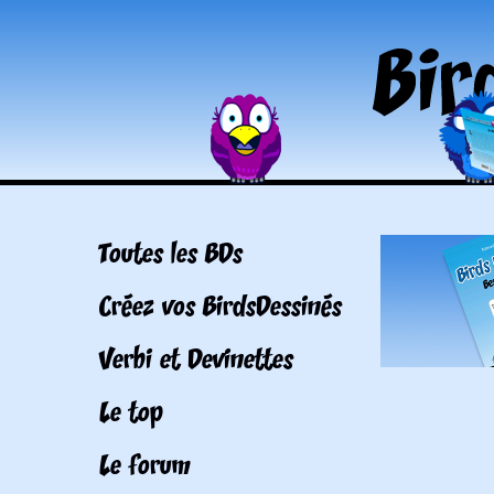
Toutes les BDs
Créez vos BirdsDessinés
Verbi et Devinettes
Le top
Le forum