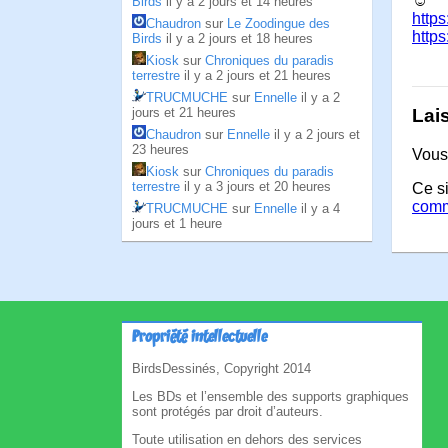
☺
Birds
il y a 2 jours et 14 heures
http
Chaudron
sur
Le Zoodingue des
http
Birds
il y a 2 jours et 18 heures
Kiosk
sur
Chroniques du paradis
terrestre
il y a 2 jours et 21 heures
TRUCMUCHE
sur
Ennelle
il y a 2
jours et 21 heures
Lai
Chaudron
sur
Ennelle
il y a 2 jours et
23 heures
Vous
Kiosk
sur
Chroniques du paradis
terrestre
il y a 3 jours et 20 heures
Ce si
comm
TRUCMUCHE
sur
Ennelle
il y a 4
jours et 1 heure
Propriété intellectuelle
BirdsDessinés, Copyright 2014
Les BDs et l’ensemble des supports graphiques
sont protégés par droit d’auteurs.
Toute utilisation en dehors des services