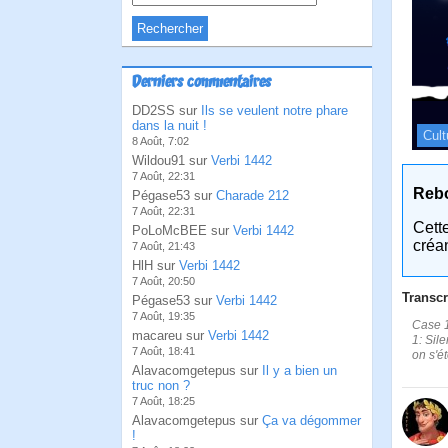
Derniers commentaires
DD2SS sur
Ils se veulent notre phare
dans la nuit !
Cult
8 Août, 7:02
Wildou91 sur
Verbi 1442
7 Août, 22:31
Reb
Pégase53 sur
Charade 212
7 Août, 22:31
Cett
PoLoMcBEE sur
Verbi 1442
créa
7 Août, 21:43
HlH sur
Verbi 1442
7 Août, 20:50
Transcr
Pégase53 sur
Verbi 1442
7 Août, 19:35
Case 1:
macareu sur
Verbi 1442
1: Sil
7 Août, 18:41
on s'é
Alavacomgetepus sur
Il y a bien un
truc non ?
7 Août, 18:25
Alavacomgetepus sur
Ça va dégommer
!