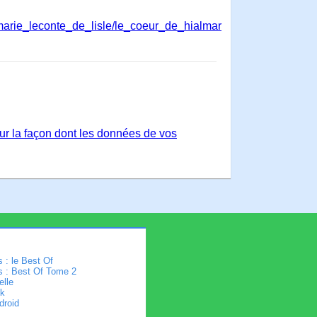
marie_leconte_de_lisle/le_coeur_de_hialmar
sur la façon dont les données de vos
 : le Best Of
s : Best Of Tome 2
elle
k
droid