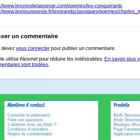
s://www.lesvoixdelapoesie.com/poemes/les-conquerants
s://www.bonjourpoesie.fr/lesgrandsclassiques/poemes/charles_
sser un commentaire
 devez
vous connecter
pour publier un commentaire.
te utilise Akismet pour réduire les indésirables.
En savoir plus 
entaires sont traitées
.
Mentions & contact
Produits
Contacter le webmaster
Birds Dessinés
Foire aux questions
Birds Dessiné
Collaborer avec les Birds ?
Boutique offici
Conditions d’utilisation
Page Faceboo
Règles de confidentialité
Application An