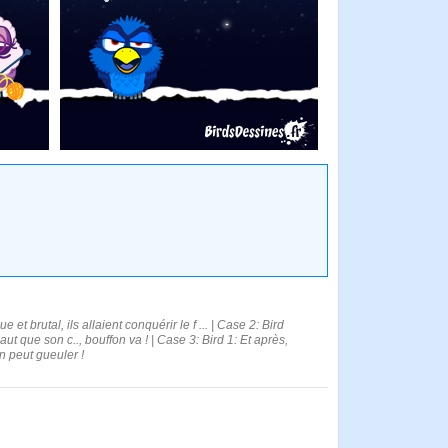
t brutal, ils allaient conquérir le f ... | Case 2: Bird
ut que son c.., bouffon va ! | Case 3: Bird 1: Et après,
n peut gueuler !