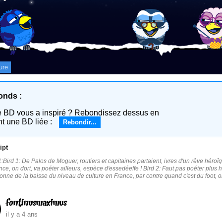
ure
onds :
e BD vous a inspiré ? Rebondissez dessus en
nt une BD liée :
Rebondir...
ipt
Bird 1: De Palos de Moguer, routiers et capitaines partaient, ivres d'un rêve héroîque e
ence, on dort, va poéter ailleurs, espèce d'essedéeffe ! Bird 2: Faut pas poéter plus ha
tonne de la baisse du niveau de culture en France, par contre quand c'est du foot, o
fontinusmaximus
il y a 4 ans