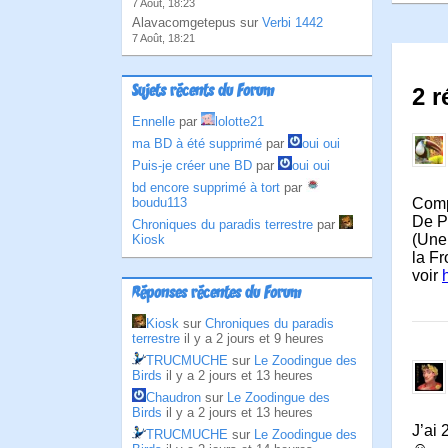
7 Août, 18:23
Alavacomgetepus sur
Verbi 1442
7 Août, 18:21
Sujets récents du Forum
2 r
Ennelle
par
lolotte21
ma BD à été supprimé
par
oui oui
Puis-je créer une BD
par
oui oui
bd encore supprimé à tort
par
Comp
boudu113
De Pa
Chroniques du paradis terrestre
par
(Une 
Kiosk
la Fr
voir
Réponses récentes du Forum
Kiosk
sur
Chroniques du paradis
terrestre
il y a 2 jours et 9 heures
TRUCMUCHE
sur
Le Zoodingue des
Birds
il y a 2 jours et 13 heures
Chaudron
sur
Le Zoodingue des
Birds
il y a 2 jours et 13 heures
J’ai
TRUCMUCHE
sur
Le Zoodingue des