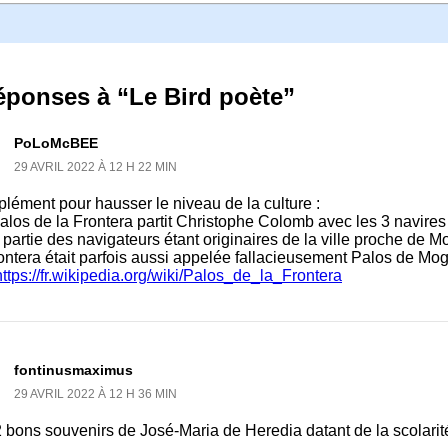
éponses à “Le Bird poète”
PoLoMcBEE
29 AVRIL 2022 À 12 H 22 MIN
lément pour hausser le niveau de la culture :
los de la Frontera partit Christophe Colomb avec les 3 navires
partie des navigateurs étant originaires de la ville proche de Mo
ontera était parfois aussi appelée fallacieusement Palos de Mo
https://fr.wikipedia.org/wiki/Palos_de_la_Frontera
fontinusmaximus
29 AVRIL 2022 À 12 H 36 MIN
 2 bons souvenirs de José-Maria de Heredia datant de la scolar