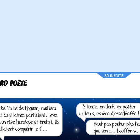
BD INÉDITE
IRD POÈTE