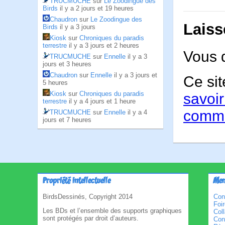
TRUCMUCHE
sur
Le Zoodingue des
Birds
il y a 2 jours et 19 heures
Chaudron
sur
Le Zoodingue des
Laiss
Birds
il y a 3 jours
Kiosk
sur
Chroniques du paradis
terrestre
il y a 3 jours et 2 heures
Vous 
TRUCMUCHE
sur
Ennelle
il y a 3
jours et 3 heures
Chaudron
sur
Ennelle
il y a 3 jours et
Ce sit
5 heures
Kiosk
sur
Chroniques du paradis
savoir
terrestre
il y a 4 jours et 1 heure
comme
TRUCMUCHE
sur
Ennelle
il y a 4
jours et 7 heures
Propriété intellectuelle
Men
BirdsDessinés, Copyright 2014
Con
Foi
Les BDs et l’ensemble des supports graphiques
Col
sont protégés par droit d’auteurs.
Cond