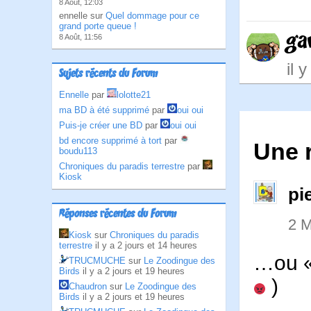
8 Août, 12:03
ennelle sur
Quel dommage pour ce
grand porte queue !
ga
8 Août, 11:56
il 
Sujets récents du Forum
Ennelle
par
lolotte21
ma BD à été supprimé
par
oui oui
Puis-je créer une BD
par
oui oui
bd encore supprimé à tort
par
Une r
boudu113
Chroniques du paradis terrestre
par
Kiosk
pi
Réponses récentes du Forum
2 M
Kiosk
sur
Chroniques du paradis
terrestre
il y a 2 jours et 14 heures
…ou «
TRUCMUCHE
sur
Le Zoodingue des
Birds
il y a 2 jours et 19 heures
)
Chaudron
sur
Le Zoodingue des
Birds
il y a 2 jours et 19 heures