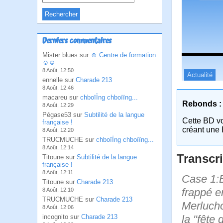
Derniers commentaires
Mister blues sur
☺ Centre de formation
☺☺
8 Août, 12:50
Actualité
ennelle sur
Charade 213
8 Août, 12:46
macareu sur
chboïÏng chboïïng...
Rebonds :
8 Août, 12:29
Pégase53 sur
Subtilité de la langue
Cette BD v
française !
créant une 
8 Août, 12:20
TRUCMUCHE sur
chboïÏng chboïïng...
8 Août, 12:14
Transcri
Titoune sur
Subtilité de la langue
française !
8 Août, 12:11
Case 1:B
Titoune sur
Charade 213
frappé e
8 Août, 12:10
TRUCMUCHE sur
Charade 213
Merlucho
8 Août, 12:06
la "fête 
incognito sur
Charade 213