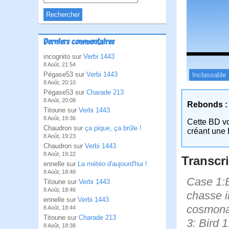
Derniers commentaires
incognito sur
Verbi 1443
8 Août, 21:54
Pégase53 sur
Verbi 1443
Inclassable
8 Août, 20:10
Pégase53 sur
Charade 213
8 Août, 20:08
Rebonds :
Titoune sur
Verbi 1443
8 Août, 19:36
Cette BD v
Chaudron sur
ça pique, ça brûle !
créant une 
8 Août, 19:23
Chaudron sur
Verbi 1443
8 Août, 19:22
Transcri
ennelle sur
La météo d'aujourd'hui !
8 Août, 18:48
Case 1:B
Titoune sur
Verbi 1443
8 Août, 18:46
chasse i
ennelle sur
Verbi 1443
cosmonau
8 Août, 18:44
Titoune sur
Charade 213
3: Bird 1
8 Août, 18:38