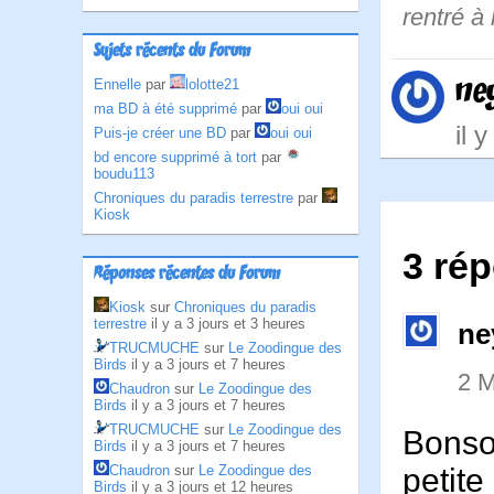
rentré à
Sujets récents du Forum
ne
Ennelle
par
lolotte21
ma BD à été supprimé
par
oui oui
il 
Puis-je créer une BD
par
oui oui
bd encore supprimé à tort
par
boudu113
Chroniques du paradis terrestre
par
Kiosk
3 rép
Réponses récentes du Forum
Kiosk
sur
Chroniques du paradis
terrestre
il y a 3 jours et 3 heures
ne
TRUCMUCHE
sur
Le Zoodingue des
Birds
il y a 3 jours et 7 heures
2 M
Chaudron
sur
Le Zoodingue des
Birds
il y a 3 jours et 7 heures
TRUCMUCHE
sur
Le Zoodingue des
Bonsoi
Birds
il y a 3 jours et 7 heures
petite 
Chaudron
sur
Le Zoodingue des
Birds
il y a 3 jours et 12 heures