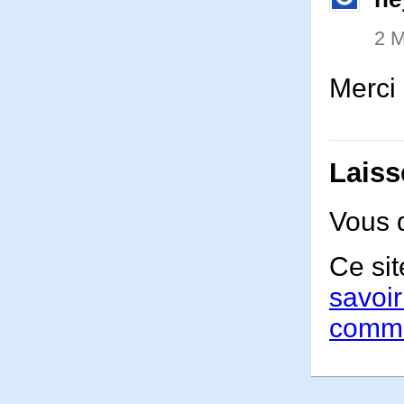
2 M
Merci 
Laiss
Vous 
Ce sit
savoir
comme